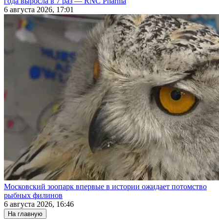
года выросла в 7 раз — RNC Pharma
6 августа 2026, 17:01
Московский зоопарк впервые в истории ожидает потомство
рыбных филинов
6 августа 2026, 16:46
На главную