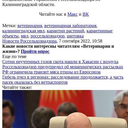
Калининградской области.
Читайте нас в
Макс
и
ВК
Метки:
ветеринария
,
ветеринарная лаборатория
,
калининградская мвл
,
карантин растений
,
карантинные
объекты
,
мвл
,
россельхознадзор
,
щитовка
Новости Россельхознадзора
,
7 сентября 2022, 10:58
Какие новости интересны читателям «Ветеринарии и
жизни»?
Пройти опрос
Еще по теме
Сотни неучтенных голов скота нашли в Хакасии с воздуха
Россельхознадзор предупредил об мошеннических рассылках
РФ ограничила транзит мяса птицы из Евросоюза
Гибель пчел в регионах: расследование продолжается, а часть
пасек оказалась без ветпаспортов
Читайте также: