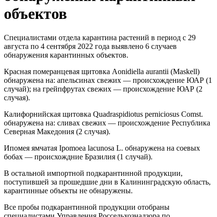
объектов
Специалистами отдела карантина растений в период с 29
августа по 4 сентября 2022 года выявлено 6 случаев
обнаружения карантинных объектов.
Красная померанцевая щитовка Aonidiella aurantii (Maskell)
обнаружена на: апельсинах свежих — происхождение ЮАР (1
случай); на грейпфрутах свежих — происхождение ЮАР (2
случая).
Калифорнийская щитовка Quadraspidiotus perniciosus Comst.
обнаружена на: сливах свежих — происхождение Республика
Северная Македония (2 случая).
Ипомея ямчатая Ipomoea lacunosa L. обнаружена на соевых
бобах — происхождние Бразилия (1 случай).
В остальной импортной подкарантинной продукции,
поступившей за прошедшие дни в Калининградскую область,
карантинные объекты не обнаружены.
Все пробы подкарантинной продукции отобраны
специалистами Управления Россельхознадзора по