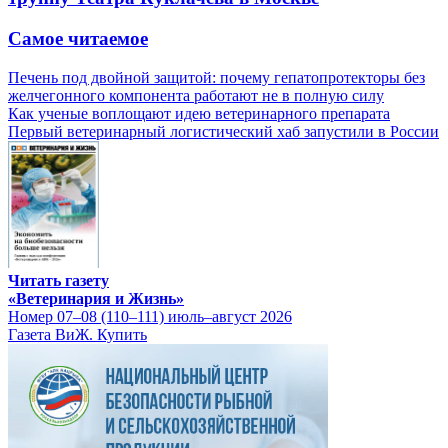
Самое читаемое
Печень под двойной защитой: почему гепатопротекторы без
желчегонного компонента работают не в полную силу
Как ученые воплощают идею ветеринарного препарата
Первый ветеринарный логистический хаб запустили в России
Читать газету
«Ветеринария и Жизнь»
Номер 07–08 (110–111) июль–август 2026
Газета ВиЖ. Купить