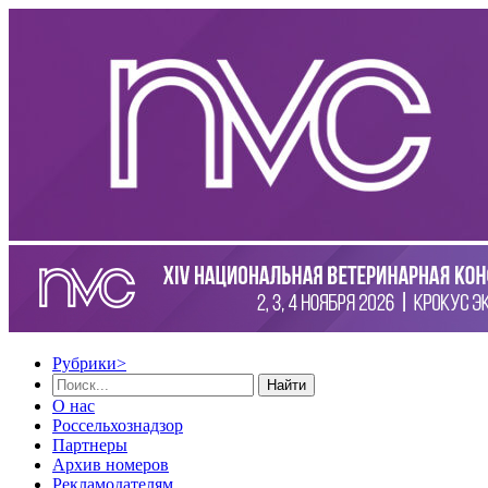
Рубрики
>
Найти
О нас
Россельхознадзор
Партнеры
Архив номеров
Рекламодателям