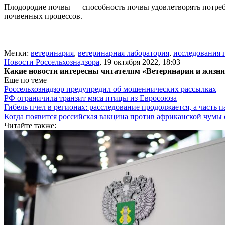
Плодородие почвы — способность почвы удовлетворять потреб
почвенных процессов.
Метки:
ветеринария
,
ветеринарная лаборатория
,
исследования 
Новости Россельхознадзора
,
19 октября 2022, 18:03
Какие новости интересны читателям «Ветеринарии и жизн
Еще по теме
Россельхознадзор предупредил об мошеннических рассылках
РФ ограничила транзит мяса птицы из Евросоюза
Гибель пчел в регионах: расследование продолжается, а часть п
Когда появится российская вакцина против африканской чумы
Читайте также: