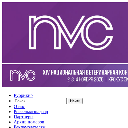
Рубрики
>
Найти
О нас
Россельхознадзор
Партнеры
Архив номеров
Рекламодателям