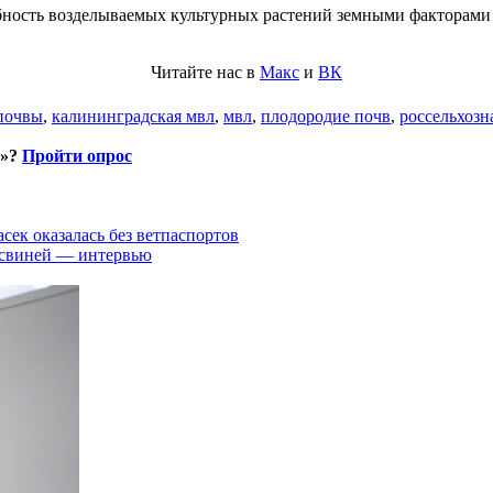
ность возделываемых культурных растений земными факторами 
Читайте нас в
Макс
и
ВК
почвы
,
калининградская мвл
,
мвл
,
плодородие почв
,
россельхозн
и»?
Пройти опрос
асек оказалась без ветпаспортов
 свиней — интервью