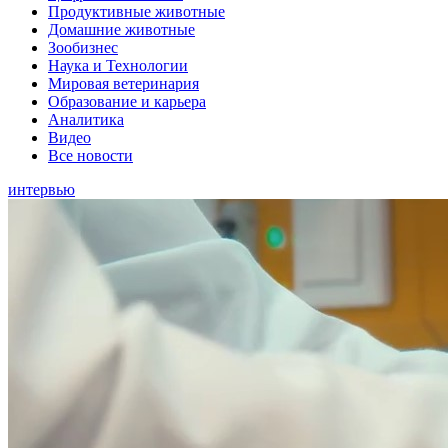
Продуктивные животные
Домашние животные
Зообизнес
Наука и Технологии
Мировая ветеринария
Образование и карьера
Аналитика
Видео
Все новости
интервью