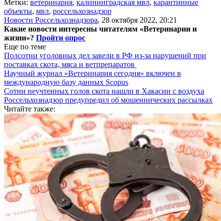
Метки:
ветеринария
,
калининградская мвл
,
карантинные
объекты
,
мвл
,
россельхознадзор
Новости Россельхознадзора
,
28 октября 2022, 20:21
Какие новости интересны читателям «Ветеринарии и
жизни»?
Пройти опрос
Еще по теме
Полсотни уголовных дел завели в РФ из-за нарушений при
поставках скота, мяса и ветпрепаратов
Научный журнал «Ветеринария сегодня» включен в
международную базу данных Scopus
Сотни неучтенных голов скота нашли в Хакасии с воздуха
Россельхознадзор предупредил об мошеннических рассылках
Читайте также: