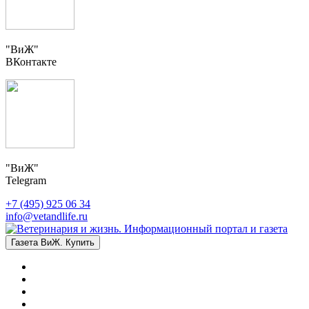
"ВиЖ"
ВКонтакте
"ВиЖ"
Telegram
+7 (495) 925 06 34
info@vetandlife.ru
Газета ВиЖ. Купить