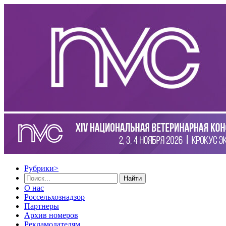
Рубрики
>
Найти
О нас
Россельхознадзор
Партнеры
Архив номеров
Рекламодателям