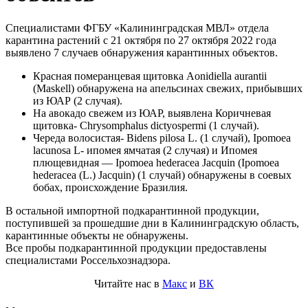
Специалистами ФГБУ «Калининградская МВЛ» отдела
карантина растений с 21 октября по 27 октября 2022 года
выявлено 7 случаев обнаружения карантинных объектов.
Красная померанцевая щитовка Aonidiella aurantii
(Maskell) обнаружена на апельсинах свежих, прибывших
из ЮАР (2 случая).
На авокадо свежем из ЮАР, выявлена Коричневая
щитовка- Chrysomphalus dictyospermi (1 случай).
Череда волосистая- Bidens pilosa L. (1 случай), Ipomoea
lacunosa L- ипомея ямчатая (2 случая) и Ипомея
плющевидная — Ipomoea hederacea Jacquin (Ipomoea
hederacea (L.) Jacquin) (1 случай) обнаружены в соевых
бобах, происхождение Бразилия.
В остальной импортной подкарантинной продукции,
поступившей за прошедшие дни в Калининградскую область,
карантинные объекты не обнаружены.
Все пробы подкарантинной продукции предоставлены
специалистами Россельхознадзора.
Читайте нас в
Макс
и
ВК