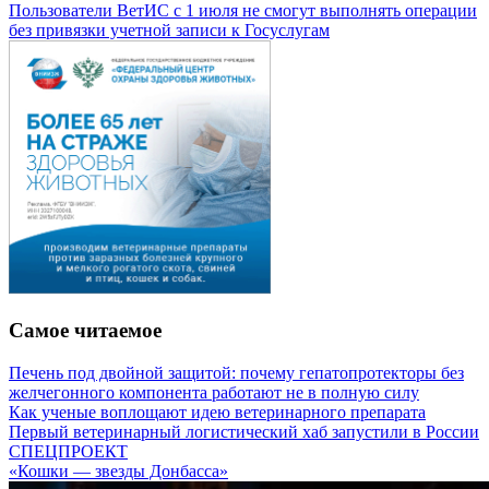
Пользователи ВетИС с 1 июля не смогут выполнять операции
без привязки учетной записи к Госуслугам
Самое читаемое
Печень под двойной защитой: почему гепатопротекторы без
желчегонного компонента работают не в полную силу
Как ученые воплощают идею ветеринарного препарата
Первый ветеринарный логистический хаб запустили в России
СПЕЦПРОЕКТ
«Кошки — звезды Донбасса»