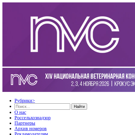
Рубрики
>
Найти
О нас
Россельхознадзор
Партнеры
Архив номеров
Рекламодателям