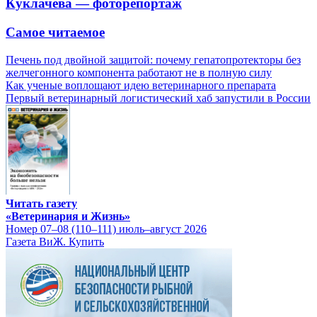
Куклачева — фоторепортаж
Самое читаемое
Печень под двойной защитой: почему гепатопротекторы без
желчегонного компонента работают не в полную силу
Как ученые воплощают идею ветеринарного препарата
Первый ветеринарный логистический хаб запустили в России
Читать газету
«Ветеринария и Жизнь»
Номер 07–08 (110–111) июль–август 2026
Газета ВиЖ. Купить