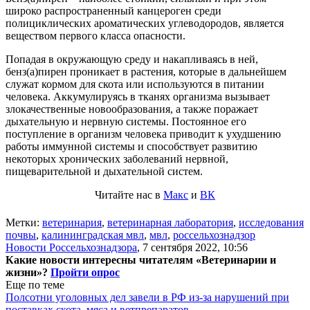
широко распространенный канцероген среди
полициклических ароматических углеводородов, является
веществом первого класса опасности.
Попадая в окружающую среду и накапливаясь в ней,
бенз(а)пирен проникает в растения, которые в дальнейшем
служат кормом для скота или используются в питании
человека. Аккумулируясь в тканях организма вызывает
злокачественные новообразования, а также поражает
дыхательную и нервную системы. Постоянное его
поступление в организм человека приводит к ухудшению
работы иммунной системы и способствует развитию
некоторых хронических заболеваний нервной,
пищеварительной и дыхательной систем.
Читайте нас в
Макс
и
ВК
Метки:
ветеринария
,
ветеринарная лаборатория
,
исследования
почвы
,
калининградская мвл
,
мвл
,
россельхознадзор
Новости Россельхознадзора
,
7 сентября 2022, 10:56
Какие новости интересны читателям «Ветеринарии и
жизни»?
Пройти опрос
Еще по теме
Полсотни уголовных дел завели в РФ из-за нарушений при
поставках скота, мяса и ветпрепаратов