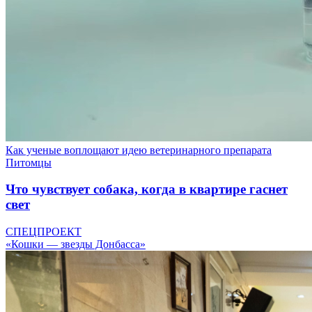
Как ученые воплощают идею ветеринарного препарата
Питомцы
Что чувствует собака, когда в квартире гаснет
свет
СПЕЦПРОЕКТ
«Кошки — звезды Донбасса»