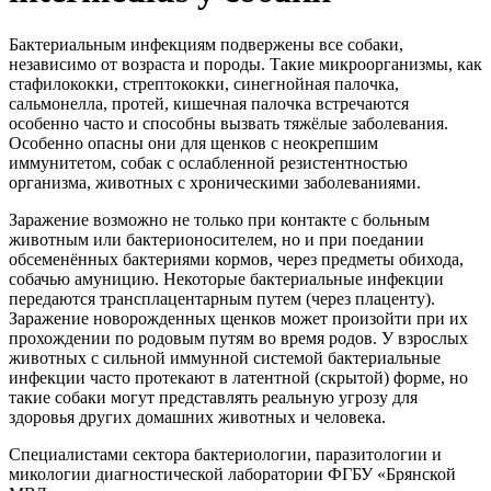
Бактериальным инфекциям подвержены все собаки,
независимо от возраста и породы. Такие микроорганизмы, как
стафилококки, стрептококки, синегнойная палочка,
сальмонелла, протей, кишечная палочка встречаются
особенно часто и способны вызвать тяжёлые заболевания.
Особенно опасны они для щенков с неокрепшим
иммунитетом, собак с ослабленной резистентностью
организма, животных с хроническими заболеваниями.
Заражение возможно не только при контакте с больным
животным или бактерионосителем, но и при поедании
обсеменённых бактериями кормов, через предметы обихода,
собачью амуницию. Некоторые бактериальные инфекции
передаются трансплацентарным путем (через плаценту).
Заражение новорожденных щенков может произойти при их
прохождении по родовым путям во время родов. У взрослых
животных с сильной иммунной системой бактериальные
инфекции часто протекают в латентной (скрытой) форме, но
такие собаки могут представлять реальную угрозу для
здоровья других домашних животных и человека.
Специалистами сектора бактериологии, паразитологии и
микологии диагностической лаборатории ФГБУ «Брянской