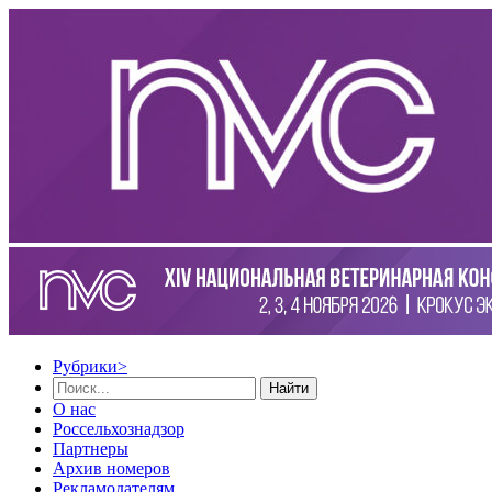
Рубрики
>
Найти
О нас
Россельхознадзор
Партнеры
Архив номеров
Рекламодателям