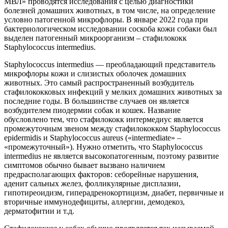
МВЛ» проводятся исследования с целью диагностики
болезней домашних животных, в том числе, на определение
условно патогенной микрофлоры. В январе 2022 года при
бактериологическом исследовании соскоба кожи собаки был
выделен патогенный микроорганизм – стафилококк
Staphylococcus intermedius.
Staphylococcus intermedius — преобладающий представитель
микрофлоры кожи и слизистых оболочек домашних
животных. Это самый распространенный возбудитель
стафилококковых инфекций у мелких домашних животных за
последние годы. В большинстве случаев он является
возбудителем пиодермии собак и кошек. Название
обусловлено тем, что стафилококк интермедиус является
промежуточным звеном между стафилококком Staphylococcus
epidermidis и Staphylococcus aureus («intermediate» –
«промежуточный»). Нужно отметить, что Staphylococcus
intermedius не является высокопатогенным, поэтому развитие
симптомов обычно бывает вызвано наличием
предрасполагающих факторов: себорейные нарушения,
аденит сальных желез, фолликулярные дисплазии,
гипотиреоидизм, гиперадренокортицизм, диабет, первичные и
вторичные иммунодефициты, аллергии, демодекоз,
дерматофитии и т.д.