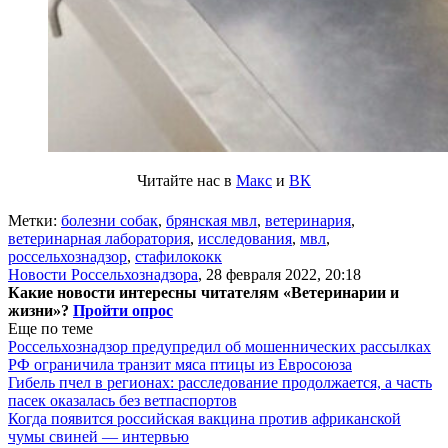
Читайте нас в
Макс
и
ВК
Метки:
болезни собак
,
брянская мвл
,
ветеринария
,
ветеринарная лаборатория
,
исследования
,
мвл
,
россельхознадзор
,
стафилококк
Новости Россельхознадзора
,
28 февраля 2022, 20:18
Какие новости интересны читателям «Ветеринарии и
жизни»?
Пройти опрос
Еще по теме
Россельхознадзор предупредил об мошеннических рассылках
РФ ограничила транзит мяса птицы из Евросоюза
Гибель пчел в регионах: расследование продолжается, а часть
пасек оказалась без ветпаспортов
Когда появится российская вакцина против африканской
чумы свиней — интервью