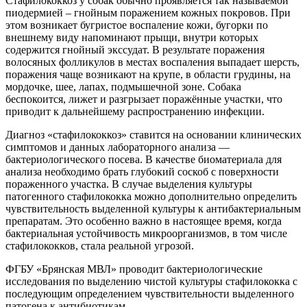
Стафилококкоз у собак обычно проявляется так называемой
пиодермией – гнойным поражением кожных покровов. При
этом возникает бугристое воспаление кожи, бугорки по
внешнему виду напоминают прыщи, внутри которых
содержится гнойный экссудат. В результате поражения
волосяных фолликулов в местах воспаления выпадает шерсть,
поражения чаще возникают на крупе, в области грудины, на
мордочке, шее, лапах, подмышечной зоне. Собака
беспокоится, лижет и разгрызает поражённые участки, что
приводит к дальнейшему распространению инфекции.
Диагноз «стафилококкоз» ставится на основании клинических
симптомов и данных лабораторного анализа —
бактериологического посева. В качестве биоматериала для
анализа необходимо брать глубокий соскоб с поверхности
пораженного участка. В случае выделения культуры
патогенного стафилококка можно дополнительно определить
чувствительность выделенной культуры к антибактериальным
препаратам. Это особенно важно в настоящее время, когда
бактериальная устойчивость микроорганизмов, в том числе
стафилококков, стала реальной угрозой.
ФГБУ «Брянская МВЛ» проводит бактериологические
исследования по выделению чистой культуры стафилококка с
последующим определением чувствительности выделенного
патогена к антибиотикам.