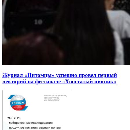
Журнал «Питомцы» успешно провел первый
лекторий на фестивале «Хвостатый пикник»