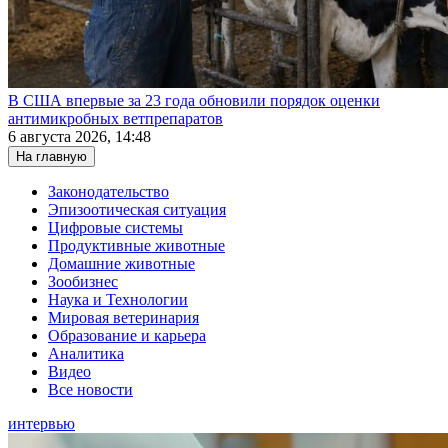
В США впервые за 23 года обновили порядок оценки
антимикробных ветпрепаратов
6 августа 2026, 14:48
На главную
Законодательство
Эпизоотическая ситуация
Цифровые системы
Продуктивные животные
Домашние животные
Зообизнес
Наука и Технологии
Мировая ветеринария
Образование и карьера
Аналитика
Видео
Все новости
интервью