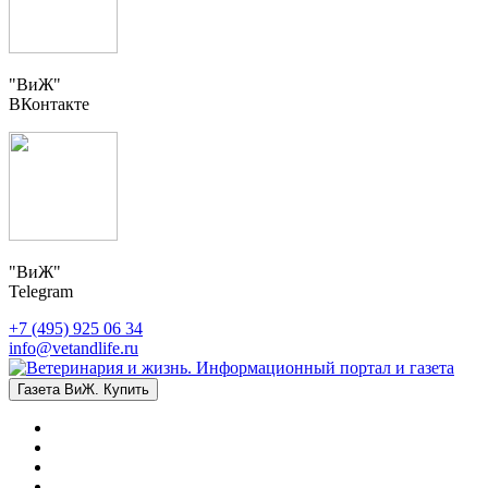
"ВиЖ"
ВКонтакте
"ВиЖ"
Telegram
+7 (495) 925 06 34
info@vetandlife.ru
Газета ВиЖ. Купить