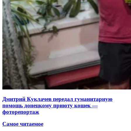
Дмитрий Куклачев передал гуманитарную
помощь донецкому приюту кошек —
фоторепортаж
Самое читаемое