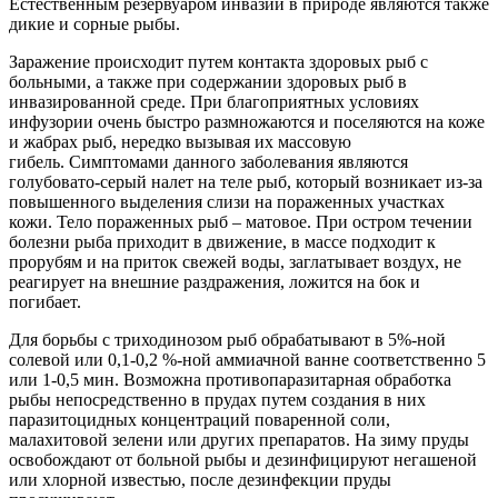
Естественным резервуаром инвазии в природе являются также
дикие и сорные рыбы.
Заражение происходит путем контакта здоровых рыб с
больными, а также при содержании здоровых рыб в
инвазированной среде. При благоприятных условиях
инфузории очень быстро размножаются и поселяются на коже
и жабрах рыб, нередко вызывая их массовую
гибель. Симптомами данного заболевания являются
голубовато-серый налет на теле рыб, который возникает из-за
повышенного выделения слизи на пораженных участках
кожи. Тело пораженных рыб – матовое. При остром течении
болезни рыба приходит в движение, в массе подходит к
прорубям и на приток свежей воды, заглатывает воздух, не
реагирует на внешние раздражения, ложится на бок и
погибает.
Для борьбы с триходинозом рыб обрабатывают в 5%-ной
солевой или 0,1-0,2 %-ной аммиачной ванне соответственно 5
или 1-0,5 мин. Возможна противопаразитарная обработка
рыбы непосредственно в прудах путем создания в них
паразитоцидных концентраций поваренной соли,
малахитовой зелени или других препаратов. На зиму пруды
освобождают от больной рыбы и дезинфицируют негашеной
или хлорной известью, после дезинфекции пруды