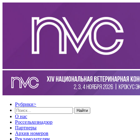
Рубрики
>
Найти
О нас
Россельхознадзор
Партнеры
Архив номеров
Рекламодателям