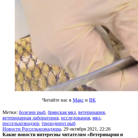
Читайте нас в
Макс
и
ВК
Метки:
болезни рыб
,
брянская мвл
,
ветеринария
,
ветеринарная лаборатория
,
исследования
,
мвл
,
россельхознадзор
,
триходиноз рыб
Новости Россельхознадзора
,
29 октября 2021, 22:26
Какие новости интересны читателям «Ветеринарии и