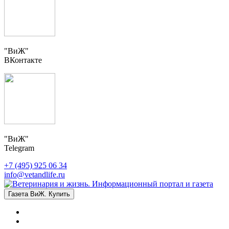
"ВиЖ"
ВКонтакте
"ВиЖ"
Telegram
+7 (495) 925 06 34
info@vetandlife.ru
Газета ВиЖ. Купить