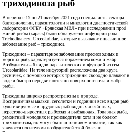
триходиноза рыб
В период с 15 по 21 октября 2021 года специалисты сектора
бактериологии, паразитологии и микологии диагностической
лаборатории ФГБУ «Брянская МВЛ» при исследовании проб
живой рыбы (карась) были обнаружены инфузории рода
Trichodina сем. Urceolariidae, которые вызывают инвазионное
заболевание рыб – триходиноз.
Триходиноз – паразитарное заболевание пресноводных и
морских рыб, характеризуется поражением кожи и жабр.
Возбудители – 6 видов паразитических инфузорий из сем.
Urceolariidae. На теле инфузорий расположены два круга
ресничек, с помощью которых триходины свободно плавают в
воде и быстро передвигаются по поверхности тела и жабр
рыбы.
Триходины широко распространены в природе.
Восприимчивы мальки, сеголетки и годовики всех видов рыб,
культивируемые в прудовых рыбоводных хозяйствах,
нерестово-выростных рыбхозах и рыбзаводах. Товарная рыба,
ремонтный молодняк и производители хотя и не болеют
триходинозом, но могут быть источником инвазии, так как
являются носителями возбудителей этой болезни.