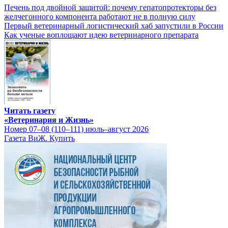
Печень под двойной защитой: почему гепатопротекторы без
желчегонного компонента работают не в полную силу
Первый ветеринарный логистический хаб запустили в России
Как ученые воплощают идею ветеринарного препарата
Читать газету
«Ветеринария и Жизнь»
Номер 07–08 (110–111) июль–август 2026
Газета ВиЖ. Купить