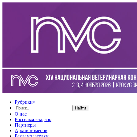
Рубрики
>
Найти
О нас
Россельхознадзор
Партнеры
Архив номеров
Рекламодателям