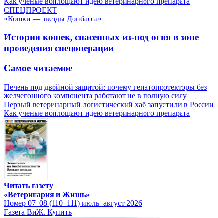
Как ученые воплощают идею ветеринарного препарата
СПЕЦПРОЕКТ
«Кошки — звезды Донбасса»
Истории кошек, спасенных из-под огня в зоне
проведения спецоперации
Самое читаемое
Печень под двойной защитой: почему гепатопротекторы без
желчегонного компонента работают не в полную силу
Первый ветеринарный логистический хаб запустили в России
Как ученые воплощают идею ветеринарного препарата
Читать газету
«Ветеринария и Жизнь»
Номер 07–08 (110–111) июль–август 2026
Газета ВиЖ. Купить