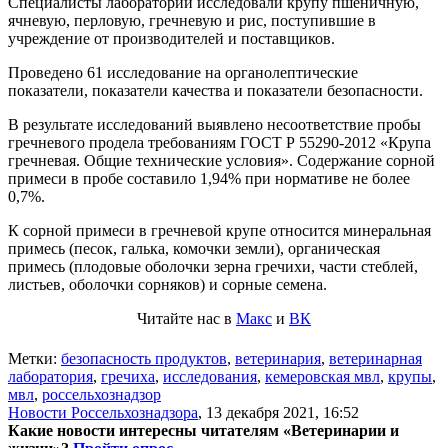
Специалисты лаборатории исследовали крупу пшеничную,
ячневую, перловую, гречневую и рис, поступившие в
учреждение от производителей и поставщиков.
Проведено 61 исследование на органолептические
показатели, показатели качества и показатели безопасности.
В результате исследований выявлено несоответствие пробы
гречневого продела требованиям ГОСТ Р 55290-2012 «Крупа
гречневая. Общие технические условия». Содержание сорной
примеси в пробе составило 1,94% при нормативе не более
0,7%.
К сорной примеси в гречневой крупе относится минеральная
примесь (песок, галька, комочки земли), органическая
примесь (плодовые оболочки зерна гречихи, части стеблей,
листьев, оболочки сорняков) и сорные семена.
Читайте нас в
Макс
и
ВК
Метки:
безопасность продуктов
,
ветеринария
,
ветеринарная
лаборатория
,
гречиха
,
исследования
,
кемеровская мвл
,
крупы
,
мвл
,
россельхознадзор
Новости Россельхознадзора
,
13 декабря 2021, 16:52
Какие новости интересны читателям «Ветеринарии и