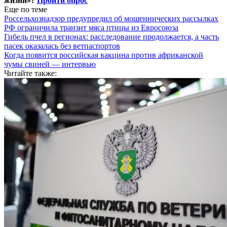
жизни»?
Пройти опрос
Еще по теме
Россельхознадзор предупредил об мошеннических рассылках
РФ ограничила транзит мяса птицы из Евросоюза
Гибель пчел в регионах: расследование продолжается, а часть
пасек оказалась без ветпаспортов
Когда появится российская вакцина против африканской
чумы свиней — интервью
Читайте также: