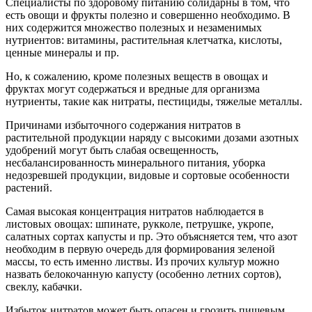
Специалисты по здоровому питанию солидарны в том, что
есть овощи и фрукты полезно и совершенно необходимо. В
них содержится множество полезных и незаменимых
нутриентов: витамины, растительная клетчатка, кислоты,
ценные минералы и пр.
Но, к сожалению, кроме полезных веществ в овощах и
фруктах могут содержаться и вредные для организма
нутриенты, такие как нитраты, пестициды, тяжелые металлы.
Причинами избыточного содержания нитратов в
растительной продукции наряду с высокими дозами азотных
удобрений могут быть слабая освещенность,
несбалансированность минерального питания, уборка
недозревшей продукции, видовые и сортовые особенности
растений.
Самая высокая концентрация нитратов наблюдается в
листовых овощах: шпинате, рукколе, петрушке, укропе,
салатных сортах капусты и пр. Это объясняется тем, что азот
необходим в первую очередь для формирования зеленой
массы, то есть именно листвы. Из прочих культур можно
назвать белокочанную капусту (особенно летних сортов),
свеклу, кабачки.
Избыток нитратов может быть опасен и грозить пищевым