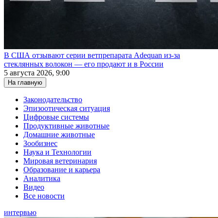
В США отзывают серии ветпрепарата Adequan из-за
стеклянных волокон — его продают и в России
5 августа 2026, 9:00
На главную
Законодательство
Эпизоотическая ситуация
Цифровые системы
Продуктивные животные
Домашние животные
Зообизнес
Наука и Технологии
Мировая ветеринария
Образование и карьера
Аналитика
Видео
Все новости
интервью