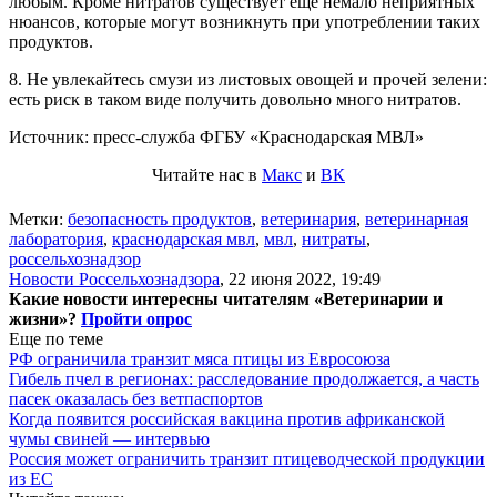
любым. Кроме нитратов существует еще немало неприятных
нюансов, которые могут возникнуть при употреблении таких
продуктов.
8. Не увлекайтесь смузи из листовых овощей и прочей зелени:
есть риск в таком виде получить довольно много нитратов.
Источник: пресс-служба ФГБУ «Краснодарская МВЛ»
Читайте нас в
Макс
и
ВК
Метки:
безопасность продуктов
,
ветеринария
,
ветеринарная
лаборатория
,
краснодарская мвл
,
мвл
,
нитраты
,
россельхознадзор
Новости Россельхознадзора
,
22 июня 2022, 19:49
Какие новости интересны читателям «Ветеринарии и
жизни»?
Пройти опрос
Еще по теме
РФ ограничила транзит мяса птицы из Евросоюза
Гибель пчел в регионах: расследование продолжается, а часть
пасек оказалась без ветпаспортов
Когда появится российская вакцина против африканской
чумы свиней — интервью
Россия может ограничить транзит птицеводческой продукции
из ЕС