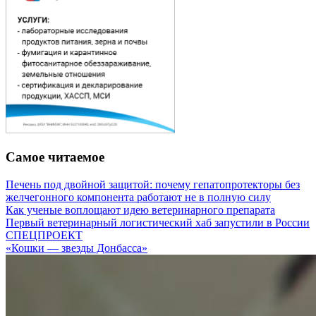
Самое читаемое
Печень под двойной защитой: почему гепатопротекторы без
желчегонного компонента работают не в полную силу
Как ученые воплощают идею ветеринарного препарата
Первый ветеринарный логистический хаб запустили в России
СПЕЦПРОЕКТ
«Кошки — звезды Донбасса»