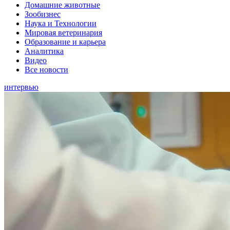
Домашние животные
Зообизнес
Наука и Технологии
Мировая ветеринария
Образование и карьера
Аналитика
Видео
Все новости
интервью