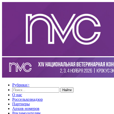
Рубрики
>
Найти
О нас
Россельхознадзор
Партнеры
Архив номеров
Рекламодателям