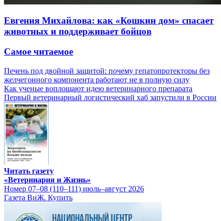
Евгения Михайлова: как «Кошкин дом» спасает
животных и поддерживает бойцов
Самое читаемое
Печень под двойной защитой: почему гепатопротекторы без
желчегонного компонента работают не в полную силу
Как ученые воплощают идею ветеринарного препарата
Первый ветеринарный логистический хаб запустили в России
Читать газету
«Ветеринария и Жизнь»
Номер 07–08 (110–111) июль–август 2026
Газета ВиЖ. Купить