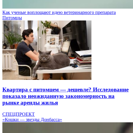
Как ученые воплощают идею ветеринарного препарата
Питомцы
Квартира с питомцем — дешевле? Исследование
показало неожиданную закономерность на
рынке аренды жилья
СПЕЦПРОЕКТ
«Кошки — звезды Донбасса»