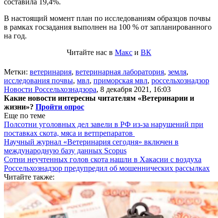
составила 19,4%.
В настоящий момент план по исследованиям образцов почвы
в рамках госзадания выполнен на 100 % от запланированного
на год.
Читайте нас в
Макс
и
ВК
Метки:
ветеринария
,
ветеринарная лаборатория
,
земля
,
исследования почвы
,
мвл
,
приморская мвл
,
россельхознадзор
Новости Россельхознадзора
,
8 декабря 2021, 16:03
Какие новости интересны читателям «Ветеринарии и
жизни»?
Пройти опрос
Еще по теме
Полсотни уголовных дел завели в РФ из-за нарушений при
поставках скота, мяса и ветпрепаратов
Научный журнал «Ветеринария сегодня» включен в
международную базу данных Scopus
Сотни неучтенных голов скота нашли в Хакасии с воздуха
Россельхознадзор предупредил об мошеннических рассылках
Читайте также: