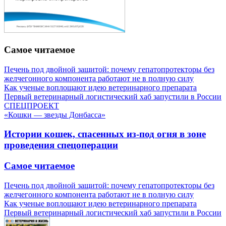
Самое читаемое
Печень под двойной защитой: почему гепатопротекторы без
желчегонного компонента работают не в полную силу
Как ученые воплощают идею ветеринарного препарата
Первый ветеринарный логистический хаб запустили в России
СПЕЦПРОЕКТ
«Кошки — звезды Донбасса»
Истории кошек, спасенных из-под огня в зоне
проведения спецоперации
Самое читаемое
Печень под двойной защитой: почему гепатопротекторы без
желчегонного компонента работают не в полную силу
Как ученые воплощают идею ветеринарного препарата
Первый ветеринарный логистический хаб запустили в России