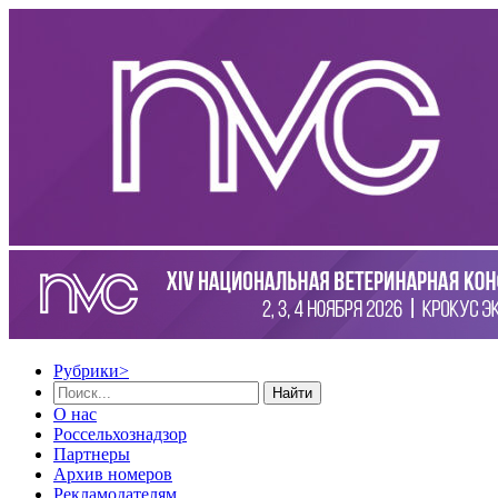
Рубрики
>
Найти
О нас
Россельхознадзор
Партнеры
Архив номеров
Рекламодателям