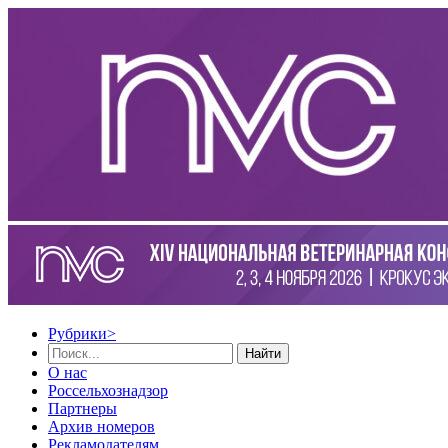
Рубрики
>
Найти
О нас
Россельхознадзор
Партнеры
Архив номеров
Рекламодателям