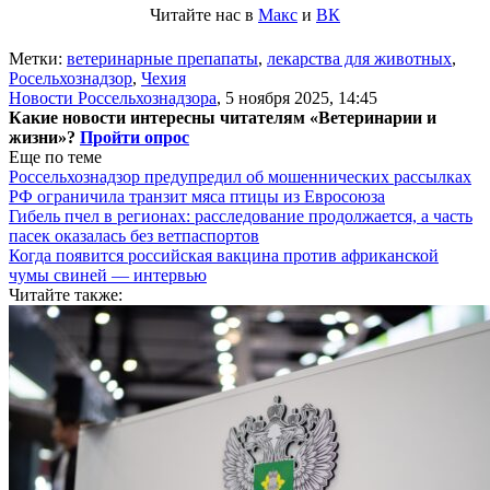
Читайте нас в
Макс
и
ВК
Метки:
ветеринарные препапаты
,
лекарства для животных
,
Росельхознадзор
,
Чехия
Новости Россельхознадзора
,
5 ноября 2025, 14:45
Какие новости интересны читателям «Ветеринарии и
жизни»?
Пройти опрос
Еще по теме
Россельхознадзор предупредил об мошеннических рассылках
РФ ограничила транзит мяса птицы из Евросоюза
Гибель пчел в регионах: расследование продолжается, а часть
пасек оказалась без ветпаспортов
Когда появится российская вакцина против африканской
чумы свиней — интервью
Читайте также: