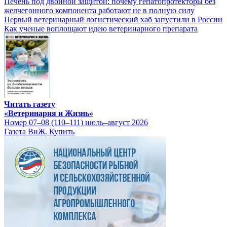
Печень под двойной защитой: почему гепатопротекторы без
желчегонного компонента работают не в полную силу
Первый ветеринарный логистический хаб запустили в России
Как ученые воплощают идею ветеринарного препарата
Читать газету
«Ветеринария и Жизнь»
Номер 07–08 (110–111) июль–август 2026
Газета ВиЖ. Купить