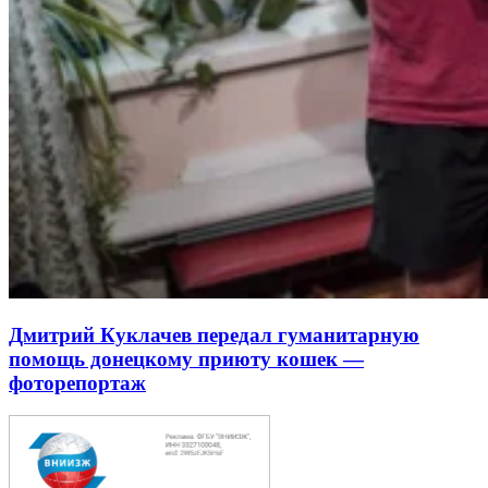
Дмитрий Куклачев передал гуманитарную
помощь донецкому приюту кошек —
фоторепортаж