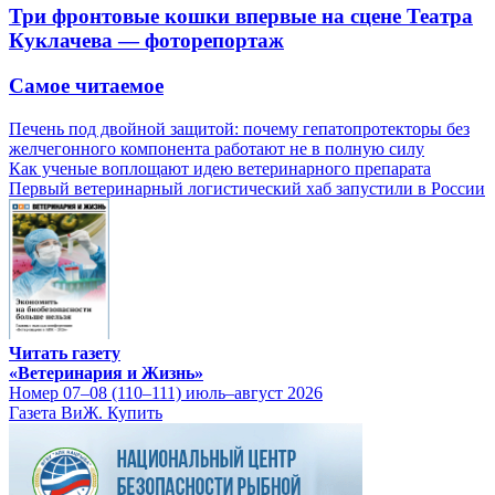
Три фронтовые кошки впервые на сцене Театра
Куклачева — фоторепортаж
Самое читаемое
Печень под двойной защитой: почему гепатопротекторы без
желчегонного компонента работают не в полную силу
Как ученые воплощают идею ветеринарного препарата
Первый ветеринарный логистический хаб запустили в России
Читать газету
«Ветеринария и Жизнь»
Номер 07–08 (110–111) июль–август 2026
Газета ВиЖ. Купить