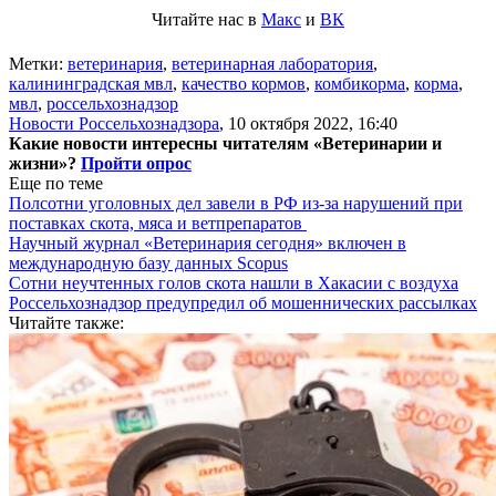
Читайте нас в
Макс
и
ВК
Метки:
ветеринария
,
ветеринарная лаборатория
,
калининградская мвл
,
качество кормов
,
комбикорма
,
корма
,
мвл
,
россельхознадзор
Новости Россельхознадзора
,
10 октября 2022, 16:40
Какие новости интересны читателям «Ветеринарии и
жизни»?
Пройти опрос
Еще по теме
Полсотни уголовных дел завели в РФ из-за нарушений при
поставках скота, мяса и ветпрепаратов
Научный журнал «Ветеринария сегодня» включен в
международную базу данных Scopus
Сотни неучтенных голов скота нашли в Хакасии с воздуха
Россельхознадзор предупредил об мошеннических рассылках
Читайте также: