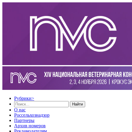
Рубрики
>
Найти
О нас
Россельхознадзор
Партнеры
Архив номеров
Рекламодателям