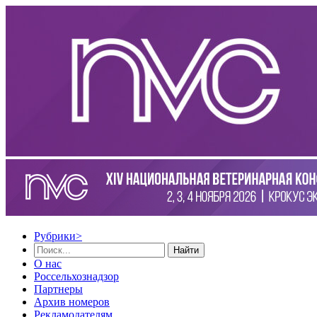
Рубрики
>
Найти
О нас
Россельхознадзор
Партнеры
Архив номеров
Рекламодателям