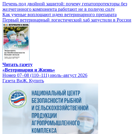
Печень под двойной защитой: почему гепатопротекторы без
желчегонного компонента работают не в полную силу
Как ученые воплощают идею ветеринарного препарата
Первый ветеринарный логистический хаб запустили в России
Читать газету
«Ветеринария и Жизнь»
Номер 07–08 (110–111) июль–август 2026
Газета ВиЖ. Купить