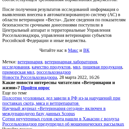
После получения результатов исследований информация о
выявлениях внесена в автоматизированную систему (АС) в
области ветеринарии «Веста». Далее сведения по показателям
безопасности срочными донесениями поступили в
Центральный аппарат и территориальные Управления
Россельхознадзора, управления ветеринарии субъектов
Российской Федерации и иные ведомства.
Читайте нас в
Макс
и
ВК
Метки:
ветеринария
,
ветеринарная лаборатория
,
исследования
,
качество продуктов
,
мвл
,
пищевая продукция
,
приморская мвл
,
россельхознадзор
Новости Россельхознадзора
,
28 марта 2022, 16:26
Какие новости интересны читателям «Ветеринарии и
жизни»?
Пройти опрос
Еще по теме
Полсотни уголовных дел завели в РФ из-за нарушений при
поставках скота, мяса и ветпрепаратов
Научный журнал «Ветеринария сегодня» включен в
международную базу данных Scopus
Сотни неучтенных голов скота нашли в Хакасии с воздуха
Россельхознадзор предупредил об мошеннических рассылках