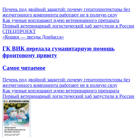
Печень под двойной защитой: почему гепатопротекторы без
желчегонного компонента работают не в полную силу
Как ученые воплощают идею ветеринарного препарата
Первый ветеринарный логистический хаб запустили в России
СПЕЦПРОЕКТ
«Кошки — звезды Донбасса»
ГК ВИК передала гуманитарную помощь
фронтовому приюту
Самое читаемое
Печень под двойной защитой: почему гепатопротекторы без
желчегонного компонента работают не в полную силу
Как ученые воплощают идею ветеринарного препарата
Первый ветеринарный логистический хаб запустили в России