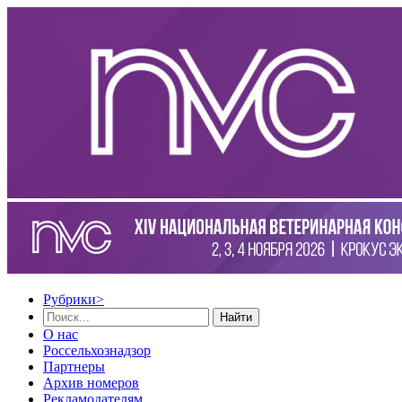
Рубрики
>
Найти
О нас
Россельхознадзор
Партнеры
Архив номеров
Рекламодателям