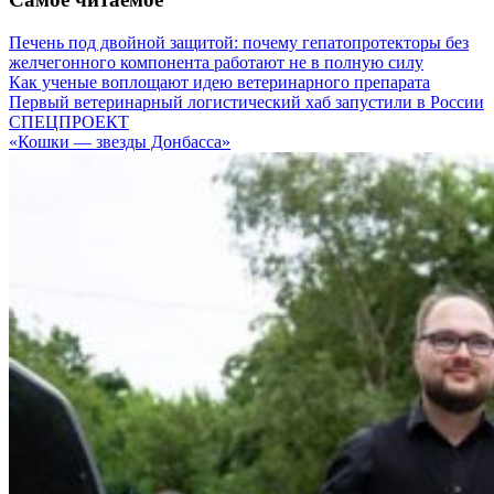
Печень под двойной защитой: почему гепатопротекторы без
желчегонного компонента работают не в полную силу
Как ученые воплощают идею ветеринарного препарата
Первый ветеринарный логистический хаб запустили в России
СПЕЦПРОЕКТ
«Кошки — звезды Донбасса»