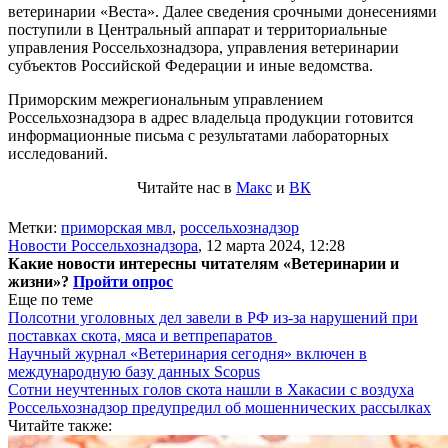
ветеринарии «Веста». Далее сведения срочными донесениями
поступили в Центральный аппарат и территориальные
управления Россельхознадзора, управления ветеринарии
субъектов Российской Федерации и иные ведомства.
Приморским межрегиональным управлением
Россельхознадзора в адрес владельца продукции готовится
информационные письма с результатами лабораторных
исследований.
Читайте нас в
Макс
и
ВК
Метки:
приморская мвл
,
россельхознадзор
Новости Россельхознадзора
,
12 марта 2024, 12:28
Какие новости интересны читателям «Ветеринарии и
жизни»?
Пройти опрос
Еще по теме
Полсотни уголовных дел завели в РФ из-за нарушений при
поставках скота, мяса и ветпрепаратов
Научный журнал «Ветеринария сегодня» включен в
международную базу данных Scopus
Сотни неучтенных голов скота нашли в Хакасии с воздуха
Россельхознадзор предупредил об мошеннических рассылках
Читайте также: