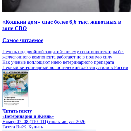
«Кошкин дом» спас более 6,6 тыс. животных в
зоне СВО
Самое читаемое
Печень под двойной защитой: почему гепатопротекторы без
желчегонного компонента работают не в полную силу
Как ученые воплощают идею ветеринарного препарата
Первый ветеринарный логистический хаб запустили в России
Читать газету
«Ветеринария и Жизнь»
Номер 07–08 (110–111) июль–август 2026
Газета ВиЖ. Купить