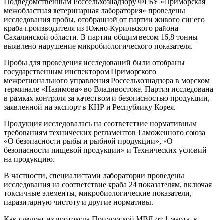
Подведомственным Россельхознадзору ФГБУ «Приморская
межобластная ветеринарная лаборатория» проведены
исследования пробы, отобранной от партии живого синего
краба производителя из Южно-Курильского района
Сахалинской области. В партии общим весом 16,8 тонны
выявлено нарушение микробиологического показателя.
Пробы для проведения исследований были отобраны
государственным инспектором Приморского
межрегионального управления Россельхознадзора в морском
терминале «Назимова» во Владивостоке. Партия исследована
в рамках контроля за качеством и безопасностью продукции,
заявленной на экспорт в КНР и Республику Корея.
Продукция исследовалась на соответствие нормативным
требованиям технических регламентов Таможенного союза
«О безопасности рыбы и рыбной продукции», «О
безопасности пищевой продукции» и Технических условий
на продукцию.
В частности, специалистами лаборатории проведены
исследования на соответствие краба 24 показателям, включая
токсичные элементы, микробиологические показатели,
паразитарную чистоту и другие нормативы.
Как следует из протокола Приморской МВЛ от 1 марта, в