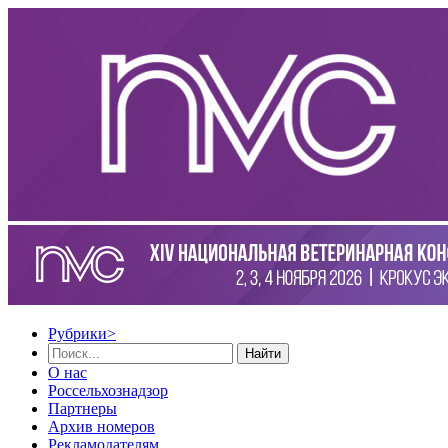
Рубрики
>
Найти
О нас
Россельхознадзор
Партнеры
Архив номеров
Рекламодателям