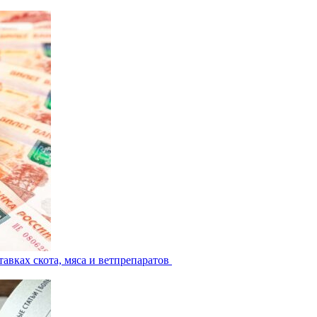
авках скота, мяса и ветпрепаратов