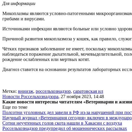
Для информации
Микоплазмы являются условно-патогенными микроорганизмами
грибами и вирусами.
Источниками инфекции являются больные или условно здоров
Причиной развития микоплазмоза у кошек, как правило, служ
Чётких признаков заболевание не имеет, поскольку микоплазм
наблюдаться поражение дыхательной, мочевыделительной, поло
рождение ослабленных или мертвых котят.
Диагноз ставится на основании результатов лабораторных исс
Метки:
вниизж
,
россельхознадзор
,
саратовская ил
Новости Россельхознадзора
,
27 ноября 2023, 14:48
Какие новости интересны читателям «Ветеринарии и жизн
Еще по теме
Полсотни уголовных дел завели в РФ из-за нарушений при пост
Научный журнал «Ветеринария сегодня» включен в междунаро
Сотни неучтенных голов скота нашли в Хакасии с воздуха
Россельхознадзор предупредил об мошеннических рассылках