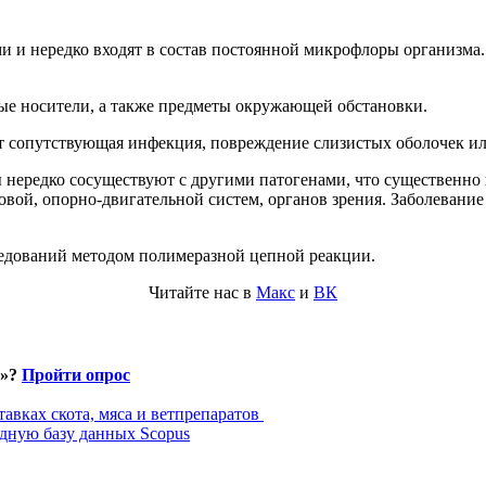
 и нередко входят в состав постоянной микрофлоры организма
ые носители, а также предметы окружающей обстановки.
ит сопутствующая инфекция, повреждение слизистых оболочек и
ы нередко сосуществуют с другими патогенами, что существенно
вой, опорно-двигательной систем, органов зрения. Заболевание
ледований методом полимеразной цепной реакции.
Читайте нас в
Макс
и
ВК
и»?
Пройти опрос
авках скота, мяса и ветпрепаратов
дную базу данных Scopus