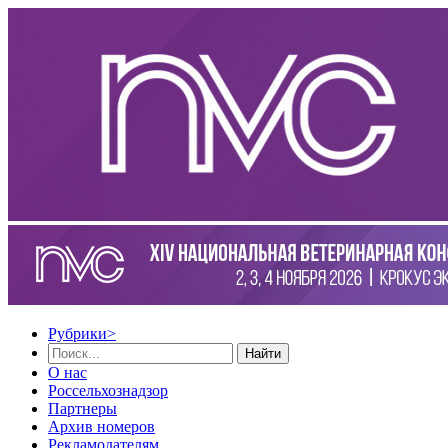
Рубрики
>
Найти
О нас
Россельхознадзор
Партнеры
Архив номеров
Рекламодателям