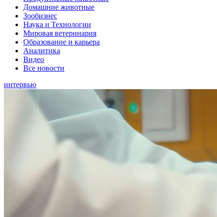
Домашние животные
Зообизнес
Наука и Технологии
Мировая ветеринария
Образование и карьера
Аналитика
Видео
Все новости
интервью