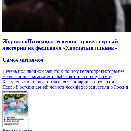
Журнал «Питомцы» успешно провел первый
лекторий на фестивале «Хвостатый пикник»
Самое читаемое
Печень под двойной защитой: почему гепатопротекторы без
желчегонного компонента работают не в полную силу
Как ученые воплощают идею ветеринарного препарата
Первый ветеринарный логистический хаб запустили в России
Читать газету