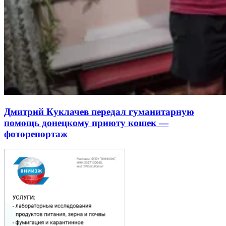
Дмитрий Куклачев передал гуманитарную
помощь донецкому приюту кошек —
фоторепортаж