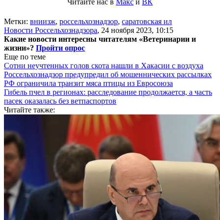
Читайте нас в
Макс
и
ВК
Метки:
вниизж
,
россельхознадзор
,
саратовская ил
Новости Россельхознадзора
,
24 ноября 2023, 10:15
Какие новости интересны читателям «Ветеринарии и
жизни»?
Пройти опрос
Еще по теме
Сотни неучтенных голов скота нашли в Хакасии с воздуха
Россельхознадзор предупредил об мошеннических рассылках
РФ ограничила транзит мяса птицы из Евросоюза
Гибель пчел в регионах: расследование продолжается, а часть
пасек оказалась без ветпаспортов
Читайте также: