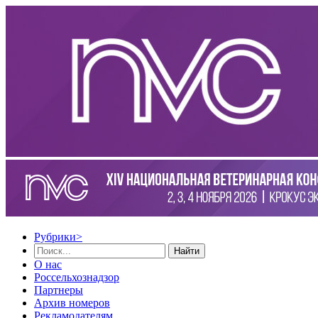
Рубрики
>
Найти
О нас
Россельхознадзор
Партнеры
Архив номеров
Рекламодателям