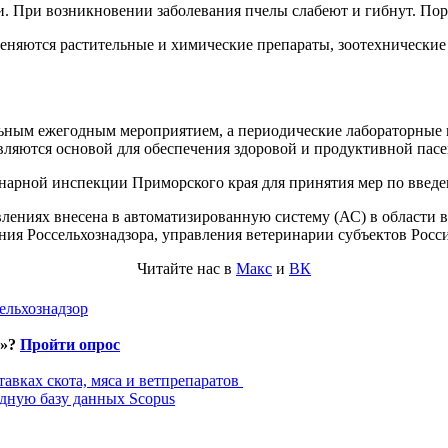
. При возникновении заболевания пчелы слабеют и гибнут. Пор
еняются растительные и химические препараты, зоотехнические 
льным ежегодным мероприятием, а периодические лабораторные 
вляются основой для обеспечения здоровой и продуктивной пасе
нарной инспекции Приморского края для принятия мер по введе
лениях внесена в автоматизированную систему (АС) в области 
ия Россельхознадзора, управления ветеринарии субъектов Росс
Читайте нас в
Макс
и
ВК
ельхознадзор
и»?
Пройти опрос
авках скота, мяса и ветпрепаратов
дную базу данных Scopus