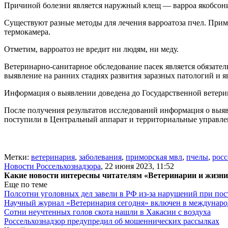
Причиной болезни является наружный клещ — варроа якобсони
Существуют разные методы для лечения варроатоза пчел. Прим
термокамера.
Отметим, варроатоз не вредит ни людям, ни меду.
Ветеринарно-санитарное обследование пасек является обязате
выявление на ранних стадиях развития заразных патологий и я
Информация о выявлении доведена до Государственной ветери
После получения результатов исследований информация о выяв
поступили в Центральный аппарат и территориальные управлен
Метки:
ветеринария
,
заболевания
,
приморская мвл
,
пчелы
,
росс
Новости Россельхознадзора
,
22 июня 2023, 11:52
Какие новости интересны читателям «Ветеринарии и жизн
Еще по теме
Полсотни уголовных дел завели в РФ из-за нарушений при пост
Научный журнал «Ветеринария сегодня» включен в междунаро
Сотни неучтенных голов скота нашли в Хакасии с воздуха
Россельхознадзор предупредил об мошеннических рассылках