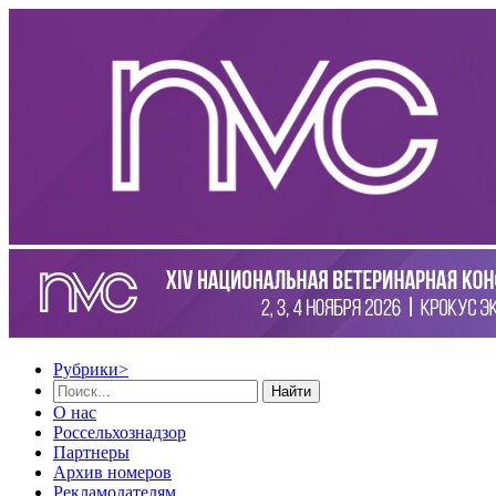
Рубрики
>
Найти
О нас
Россельхознадзор
Партнеры
Архив номеров
Рекламодателям