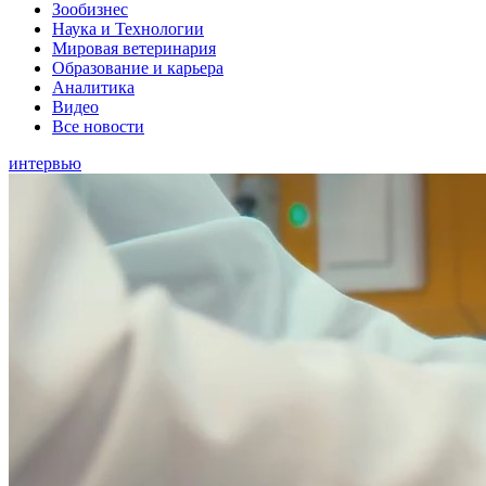
Зообизнес
Наука и Технологии
Мировая ветеринария
Образование и карьера
Аналитика
Видео
Все новости
интервью