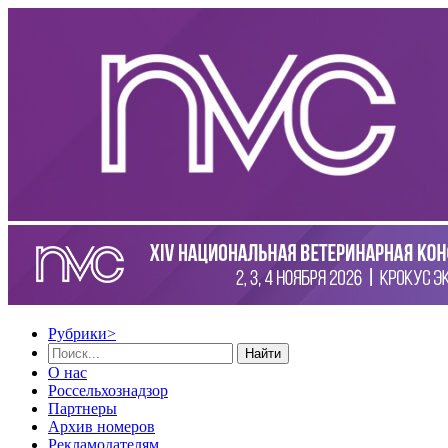
Рубрики
>
Найти
О нас
Россельхознадзор
Партнеры
Архив номеров
Рекламодателям