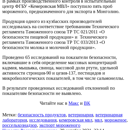
В рамках производственного контроля в испытательный
центр ФГБУ «Кемеровская МВЛ» поступило пять проб
мороженого, предназначенного для экспорта в Монголию.
Продукция одного из кузбасских производителей
исследовалась на соответствие требованиям Технического
регламента Таможенного союза ТР ТС 021/2011 «О
безопасности пищевой продукции» и Технического
регламента Таможенного союза ТР ТС 033/2013 «О
безопасности молока и молочной продукции».
Проведено 65 исследований на показатели безопасности,
включавшие в себя определение массовых концентраций
кадмия, мышьяка, свинца, массовой доли ртути, удельной
активности стронция-90 и цезия-137, пестицидов и
микробиологических показателей, в том числе сальмонеллы.
В результате проведенных исследований отклонений по
показателям безопасности не выявлено.
Читайте нас в
Макс
и
ВК
Метки:
безопасность продуктов
,
ветеринария
,
ветеринарная
лаборатория
,
исследования
,
кемеровская мвл
,
мвл
,
мороженое
,
россельхознадзор
,
экспорт мороженого