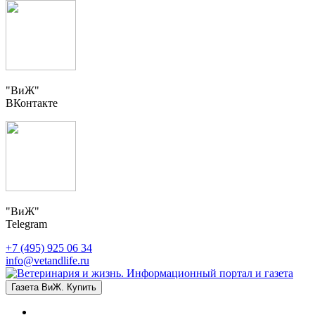
"ВиЖ"
ВКонтакте
"ВиЖ"
Telegram
+7 (495) 925 06 34
info@vetandlife.ru
Газета ВиЖ. Купить