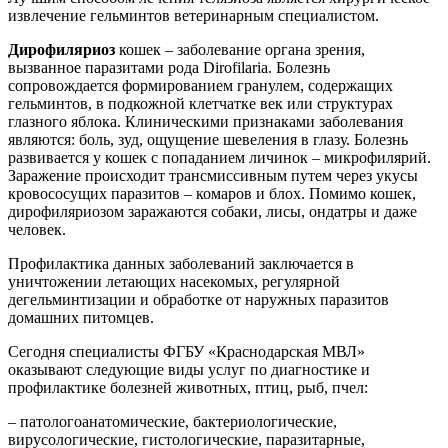
извлечение гельминтов ветеринарным специалистом.
Дирофиляриоз
кошек – заболевание органа зрения,
вызванное паразитами рода Dirofilaria. Болезнь
сопровождается формированием гранулем, содержащих
гельминтов, в подкожной клетчатке век или структурах
глазного яблока. Клиническими признаками заболевания
являются: боль, зуд, ощущение шевеления в глазу. Болезнь
развивается у кошек с попаданием личинок – микрофилярий.
Заражение происходит трансмиссивным путем через укусы
кровососущих паразитов – комаров и блох. Помимо кошек,
дирофиляриозом заражаются собаки, лисы, ондатры и даже
человек.
Профилактика данных заболеваний заключается в
уничтожении летающих насекомых, регулярной
дегельминтизации и обработке от наружных паразитов
домашних питомцев.
Сегодня специалисты ФГБУ «Краснодарская МВЛ»
оказывают следующие виды услуг по диагностике и
профилактике болезней животных, птиц, рыб, пчел:
– патологоанатомические, бактериологические,
вирусологические, гистологические, паразитарные,