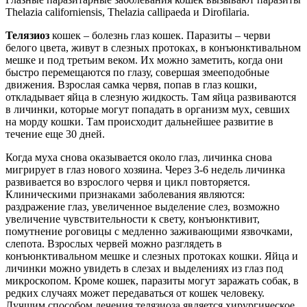
Thelazia californiensis, Thelazia callipaeda и Dirofilaria.
Телязиоз
кошек – болезнь глаз кошек. Паразиты – черви
белого цвета, живут в слезных протоках, в конъюнктивальном
мешке и под третьим веком. Их можно заметить, когда они
быстро перемещаются по глазу, совершая змееподобные
движения. Взрослая самка червя, попав в глаз кошки,
откладывает яйца в слезную жидкость. Там яйца развиваются
в личинки, которые могут попадать в организм мух, севших
на морду кошки. Там происходит дальнейшее развитие в
течение еще 30 дней.
Когда муха снова оказывается около глаз, личинка снова
мигрирует в глаз нового хозяина. Через 3-6 недель личинка
развивается во взрослого червя и цикл повторяется.
Клиническими признаками заболевания являются:
раздражение глаз, увеличенное выделение слез, возможно
увеличение чувствительности к свету, конъюнктивит,
помутнение роговицы с медленно заживающими язвочками,
слепота. Взрослых червей можно разглядеть в
конъюнктивальном мешке и слезных протоках кошки. Яйца и
личинки можно увидеть в слезах и выделениях из глаз под
микроскопом. Кроме кошек, паразиты могут заражать собак, в
редких случаях может передаваться от кошек человеку.
Лучшим способом лечения телязиоза является хирургическое