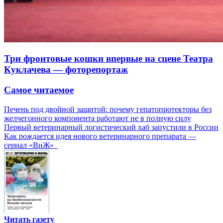
Три фронтовые кошки впервые на сцене Театра
Куклачева — фоторепортаж
Самое читаемое
Печень под двойной защитой: почему гепатопротекторы без
желчегонного компонента работают не в полную силу
Первый ветеринарный логистический хаб запустили в России
Как рождается идея нового ветеринарного препарата —
сериал «ВиЖ»
Читать газету