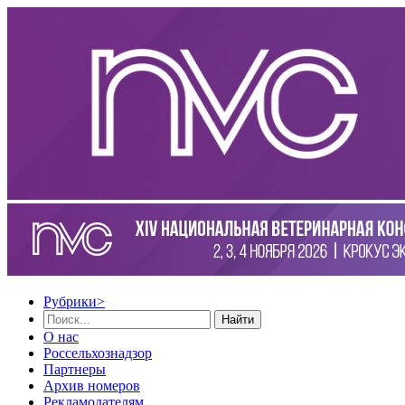
Рубрики
>
Найти
О нас
Россельхознадзор
Партнеры
Архив номеров
Рекламодателям