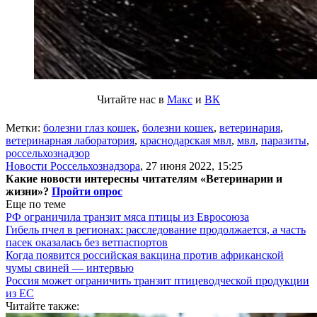
Читайте нас в
Макс
и
ВК
Метки:
болезни глаз кошек
,
болезни кошек
,
ветеринария
,
ветеринарная лаборатория
,
краснодарская мвл
,
мвл
,
паразиты
,
россельхознадзор
Новости Россельхознадзора
,
27 июня 2022, 15:25
Какие новости интересны читателям «Ветеринарии и
жизни»?
Пройти опрос
Еще по теме
РФ ограничила транзит мяса птицы из Евросоюза
Гибель пчел в регионах: расследование продолжается, а часть
пасек оказалась без ветпаспортов
Когда появится российская вакцина против африканской
чумы свиней — интервью
Россия может ограничить транзит птицеводческой продукции
из ЕС
Читайте также: