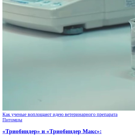
Как ученые воплощают идею ветеринарного препарата
Питомцы
«Триобиндер» и «Триобиндер Макс»: