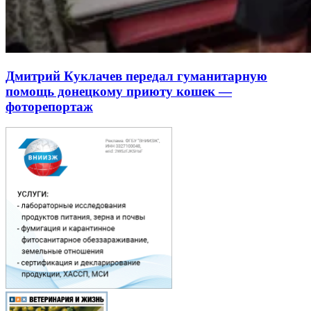
Дмитрий Куклачев передал гуманитарную
помощь донецкому приюту кошек —
фоторепортаж