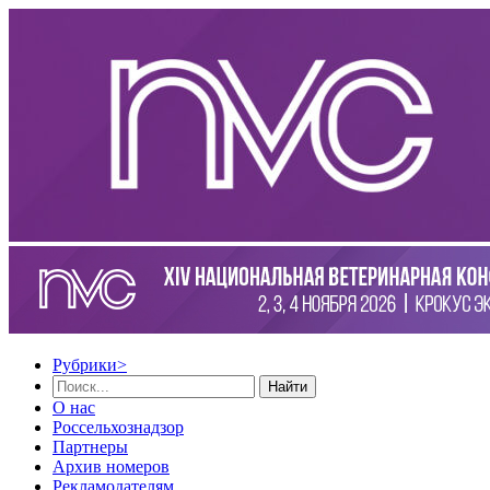
Рубрики
>
Найти
О нас
Россельхознадзор
Партнеры
Архив номеров
Рекламодателям