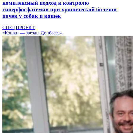
комплексный подход к контролю
гиперфосфатемии при хронической болезни
почек у собак и кошек
СПЕЦПРОЕКТ
«Кошки — звезды Донбасса»