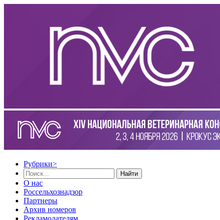
Рубрики
>
Найти
О нас
Россельхознадзор
Партнеры
Архив номеров
Рекламодателям