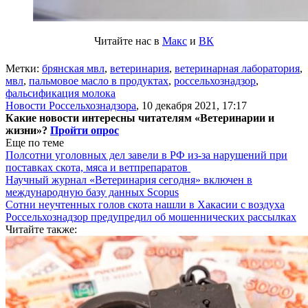
Читайте нас в
Макс
и
ВК
Метки:
брянская мвл
,
ветеринария
,
ветеринарная лаборатория
,
мвл
,
пальмовое масло в продуктах
,
россельхознадзор
,
фальсификация молока
Новости Россельхознадзора
,
10 декабря 2021, 17:17
Какие новости интересны читателям «Ветеринарии и
жизни»?
Пройти опрос
Еще по теме
Полсотни уголовных дел завели в РФ из-за нарушений при
поставках скота, мяса и ветпрепаратов
Научный журнал «Ветеринария сегодня» включен в
международную базу данных Scopus
Сотни неучтенных голов скота нашли в Хакасии с воздуха
Россельхознадзор предупредил об мошеннических рассылках
Читайте также: