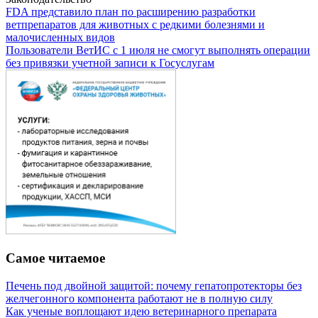
FDA представило план по расширению разработки
ветпрепаратов для животных с редкими болезнями и
малочисленных видов
Пользователи ВетИС с 1 июля не смогут выполнять операции
без привязки учетной записи к Госуслугам
Самое читаемое
Печень под двойной защитой: почему гепатопротекторы без
желчегонного компонента работают не в полную силу
Как ученые воплощают идею ветеринарного препарата