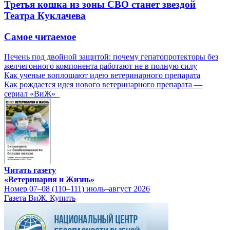
Третья кошка из зоны СВО станет звездой
Театра Куклачева
Самое читаемое
Печень под двойной защитой: почему гепатопротекторы без
желчегонного компонента работают не в полную силу
Как ученые воплощают идею ветеринарного препарата
Как рождается идея нового ветеринарного препарата —
сериал «ВиЖ»
Читать газету
«Ветеринария и Жизнь»
Номер 07–08 (110–111) июль–август 2026
Газета ВиЖ. Купить