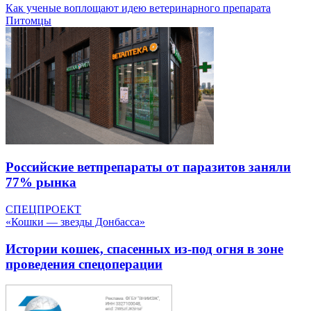
Как ученые воплощают идею ветеринарного препарата
Питомцы
Российские ветпрепараты от паразитов заняли
77% рынка
СПЕЦПРОЕКТ
«Кошки — звезды Донбасса»
Истории кошек, спасенных из-под огня в зоне
проведения спецоперации