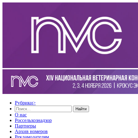
Рубрики
>
Найти
О нас
Россельхознадзор
Партнеры
Архив номеров
Рекламодателям