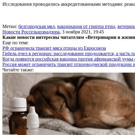
Исследования проводились аккредитованными методами: реак
Метки:
белгородская мвл
,
вакцинация от гриппа птиц
,
ветерин
Новости Россельхознадзора
,
3 ноября 2021, 19:45
Какие новости интересны читателям «Ветеринарии и жизн
Еще по теме
РФ ограничила транзит мяса птицы из Евросоюза
Гибель пчел в регионах: расследование продолжается, а часть п
Когда появится российская вакцина против африканской чумы
Россия может ограничить транзит птицеводческой продукции 
Читайте также: