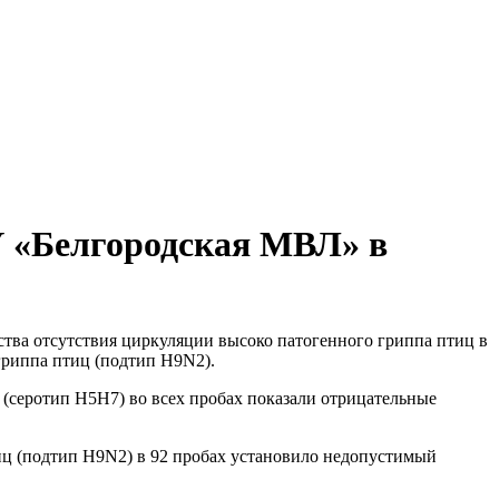
У «Белгородская МВЛ» в
ства отсутствия циркуляции высоко патогенного гриппа птиц в
гриппа птиц (подтип Н9N2).
(серотип Н5Н7) во всех пробах показали отрицательные
ц (подтип Н9N2) в 92 пробах установило недопустимый