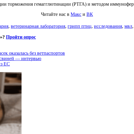
ции торможения гемагглютинации (РТГА) и методом иммунофер
Читайте нас в
Макс
и
ВК
ария
,
ветеринарная лаборатория
,
грипп птиц
,
исследования
,
мвл
и»?
Пройти опрос
асек оказалась без ветпаспортов
 свиней — интервью
из ЕС