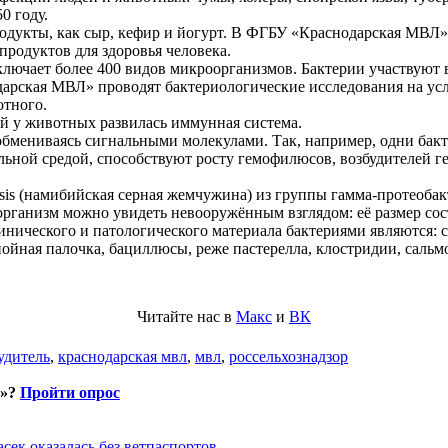
0 году.
одукты, как сыр, кефир и йогурт. В ФГБУ «Краснодарская МВЛ»
родуктов для здоровья человека.
ючает более 400 видов микроорганизмов. Бактерии участвуют в
арская МВЛ» проводят бактериологические исследования на ус
отного.
й у животных развилась иммунная система.
обмениваясь сигнальными молекулами. Так, например, одни бак
ельной средой, способствуют росту гемофилюсов, возбудителей 
iensis (намибийская серная жемчужина) из группы гамма-протео
ганизм можно увидеть невооружённым взглядом: её размер сост
нического и патологического материала бактериями являются: 
егнойная палочка, бациллюсы, реже пастерелла, клостридии, саль
Читайте нас в
Макс
и
ВК
удитель
,
краснодарская мвл
,
мвл
,
россельхознадзор
и»?
Пройти опрос
асек оказалась без ветпаспортов