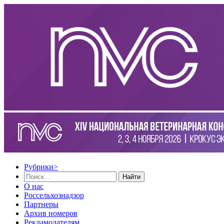
Рубрики
>
Найти
О нас
Россельхознадзор
Партнеры
Архив номеров
Рекламодателям