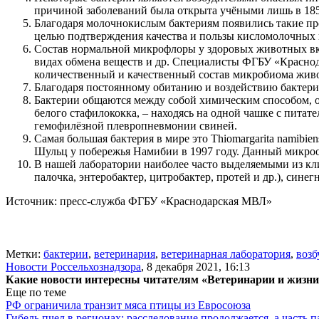
причиной заболеваний была открыта учёными лишь в 185
Благодаря молочнокислым бактериям появились такие пр
целью подтверждения качества и пользы кисломолочных п
Состав нормальной микрофлоры у здоровых животных вкл
видах обмена веществ и др. Специалисты ФГБУ «Краснод
количественный и качественный состав микробиома жив
Благодаря постоянному обитанию и воздействию бактери
Бактерии общаются между собой химическим способом, 
белого стафилококка, – находясь на одной чашке с питат
гемофилёзной плевропневмонии свиней.
Самая большая бактерия в мире это Thiomargarita namib
Шульц у побережья Намибии в 1997 году. Данный микроор
В нашей лаборатории наиболее часто выделяемыми из кли
палочка, энтеробактер, цитробактер, протей и др.), син
Источник: пресс-служба ФГБУ «Краснодарская МВЛ»
Метки:
бактерии
,
ветеринария
,
ветеринарная лаборатория
,
возб
Новости Россельхознадзора
,
8 декабря 2021, 16:13
Какие новости интересны читателям «Ветеринарии и жизн
Еще по теме
РФ ограничила транзит мяса птицы из Евросоюза
Гибель пчел в регионах: расследование продолжается, а часть п