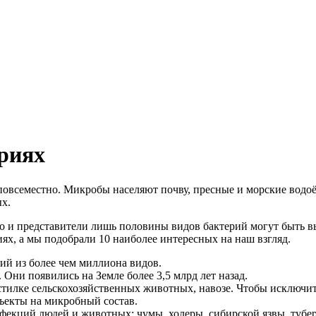
ериях
 повсеместно. Микробы населяют почву, пресные и морские водо
х.
 и представители лишь половины видов бактерий могут быть вы
ях, а мы подобрали 10 наиболее интересных на наш взгляд.
ий из более чем миллиона видов.
Они появились на Земле более 3,5 млрд лет назад.
дстилке сельскохозяйственных животных, навозе. Чтобы исключи
ъекты на микробный состав.
екций людей и животных: чумы, холеры, сибирской язвы, туберк