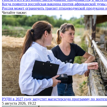
Когда появится российская вакцина против африканской чумы
Россия может ограничить транзит птицеводческой продукции 
Читайте также:
РУДН в 2027 году запустит магистерскую программу по зооте
5 августа 2026, 19:22