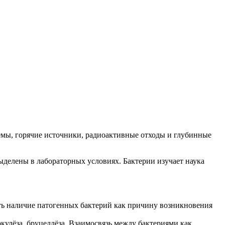
ёмы, горячие источники, радиоактивные отходы и глубинные
делены в лабораторных условиях. Бактерии изучает наука
ть наличие патогенных бактерий как причину возникновения
улёза, бруцеллёза. Взаимосвязь между бактериями как