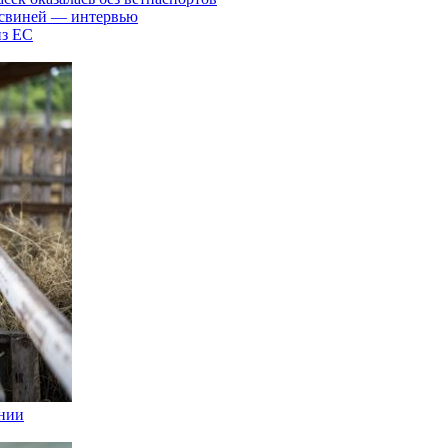
 свиней — интервью
из ЕС
хнии