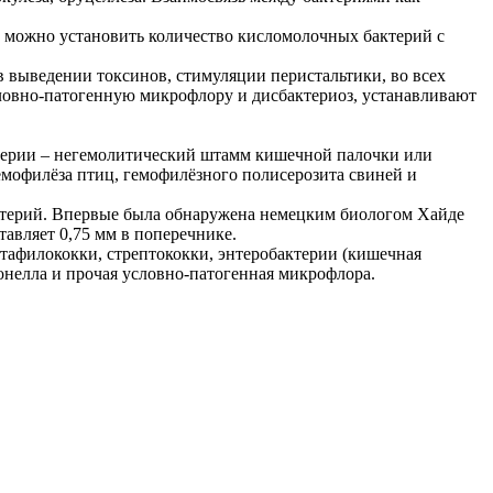
 можно установить количество кисломолочных бактерий с
 выведении токсинов, стимуляции перистальтики, во всех
ловно-патогенную микрофлору и дисбактериоз, устанавливают
терии – негемолитический штамм кишечной палочки или
гемофилёза птиц, гемофилёзного полисерозита свиней и
бактерий. Впервые была обнаружена немецким биологом Хайде
авляет 0,75 мм в поперечнике.
стафилококки, стрептококки, энтеробактерии (кишечная
монелла и прочая условно-патогенная микрофлора.