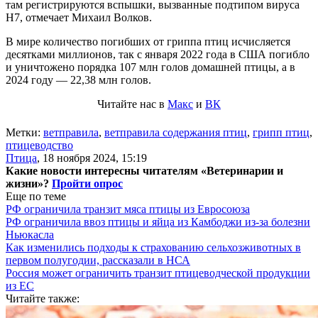
там регистрируются вспышки, вызванные подтипом вируса
Н7, отмечает Михаил Волков.
В мире количество погибших от гриппа птиц исчисляется
десятками миллионов, так с января 2022 года в США погибло
и уничтожено порядка 107 млн голов домашней птицы, а в
2024 году — 22,38 млн голов.
Читайте нас в
Макс
и
ВК
Метки:
ветправила
,
ветправила содержания птиц
,
грипп птиц
,
птицеводство
Птица
,
18 ноября 2024, 15:19
Какие новости интересны читателям «Ветеринарии и
жизни»?
Пройти опрос
Еще по теме
РФ ограничила транзит мяса птицы из Евросоюза
РФ ограничила ввоз птицы и яйца из Камбоджи из-за болезни
Ньюкасла
Как изменились подходы к страхованию сельхозживотных в
первом полугодии, рассказали в НСА
Россия может ограничить транзит птицеводческой продукции
из ЕС
Читайте также: