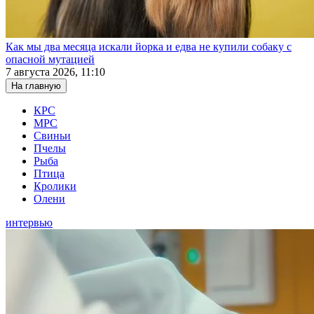
Как мы два месяца искали йорка и едва не купили собаку с
опасной мутацией
7 августа 2026, 11:10
На главную
КРС
МРС
Свиньи
Пчелы
Рыба
Птица
Кролики
Олени
интервью