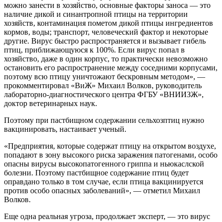
можно занести в хозяйство, основные факторы заноса — это
наличие дикой и синантропной птицы на территории
хозяйств, контаминация пометом дикой птицы ингредиентов
кормов, воды; транспорт, человеческий фактор и некоторые
другие. Вирус быстро распространяется и вызывает гибель
птиц, приближающуюся к 100%. Если вирус попал в
хозяйство, даже в один корпус, то практически невозможно
остановить его распространение между соседними корпусами,
поэтому всю птицу уничтожают бескровным методом», —
прокомментировал «ВиЖ» Михаил Волков, руководитель
лабораторно-диагностического центра ФГБУ «ВНИИЗЖ»,
доктор ветеринарных наук.
Поэтому при пастбищном содержании сельхозптиц нужно
вакцинировать, настаивает ученый.
«Предприятия, которые содержат птицу на открытом воздухе,
попадают в зону высокого риска заражения патогенами, особо
опасны вирусы высокопатогенного гриппа и ньюкаслской
болезни. Поэтому пастбищное содержание птиц будет
оправдано только в том случае, если птица вакцинируется
против особо опасных заболеваний», — отметил Михаил
Волков.
Еще одна реальная угроза, продолжает эксперт, — это вирус