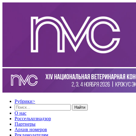
Рубрики
>
Найти
О нас
Россельхознадзор
Партнеры
Архив номеров
Рекламодателям