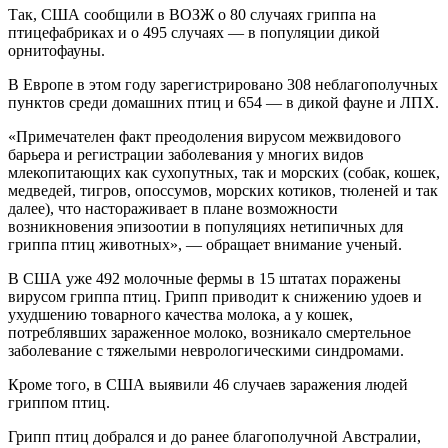
Так, США сообщили в ВОЗЖ о 80 случаях гриппа на
птицефабриках и о 495 случаях — в популяции дикой
орнитофауны.
В Европе в этом году зарегистрировано 308 неблагополучных
пунктов среди домашних птиц и 654 — в дикой фауне и ЛПХ.
«Примечателен факт преодоления вирусом межвидового
барьера и регистрации заболевания у многих видов
млекопитающих как сухопутных, так и морских (собак, кошек,
медведей, тигров, опоссумов, морских котиков, тюленей и так
далее), что настораживает в плане возможности
возникновения эпизоотии в популяциях нетипичных для
гриппа птиц животных», — обращает внимание ученый.
В США уже 492 молочные фермы в 15 штатах поражены
вирусом гриппа птиц. Грипп приводит к снижению удоев и
ухудшению товарного качества молока, а у кошек,
потреблявших зараженное молоко, возникало смертельное
заболевание с тяжелыми неврологическими синдромами.
Кроме того, в США выявили 46 случаев заражения людей
гриппом птиц.
Грипп птиц добрался и до ранее благополучной Австралии,