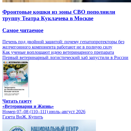
Фронтовые кошки из зоны СВО пополнили
труппу Театра Куклачева в Москве
Самое читаемое
Печень под двойной защитой: почему гепатопротекторы без
желчегонного компонента работают не в полную силу
Как ученые воплощают идею ветеринарного препарата
Первый ветеринарный логистический хаб запустили в России
Читать газету
«Ветеринария и Жизнь»
Номер 07–08 (110–111) июль–август 2026
Газета ВиЖ. Купить