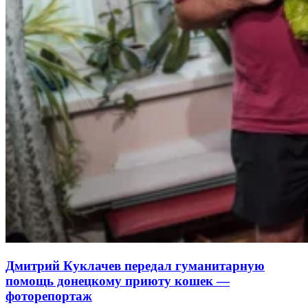
Дмитрий Куклачев передал гуманитарную
помощь донецкому приюту кошек —
фоторепортаж