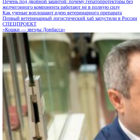
Печень под двойной защитой: почему гепатопротекторы без
желчегонного компонента работают не в полную силу
Как ученые воплощают идею ветеринарного препарата
Первый ветеринарный логистический хаб запустили в России
СПЕЦПРОЕКТ
«Кошки — звезды Донбасса»