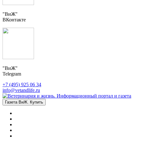
"ВиЖ"
ВКонтакте
"ВиЖ"
Telegram
+7 (495) 925 06 34
info@vetandlife.ru
Газета ВиЖ. Купить