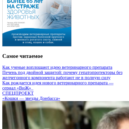
Самое читаемое
Как ученые воплощают идею ветеринарного препарата
Печень под двойной защитой: почему гепатопротекторы без
желчегонного компонента работают не в полную силу
Как рождается идея нового ветеринарного препарата —
сериал «ВиЖ»
СПЕЦПРОЕКТ
«Кошки — звезды Донбасса»