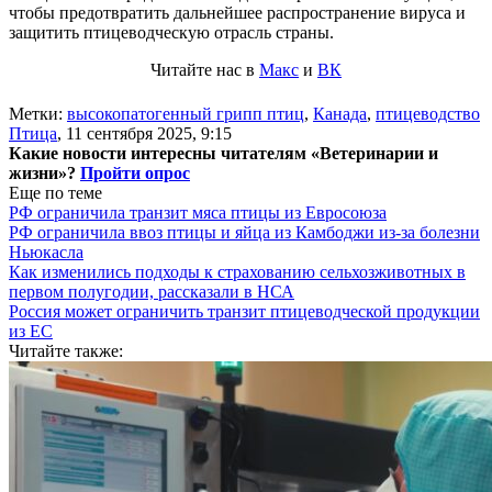
чтобы предотвратить дальнейшее распространение вируса и
защитить птицеводческую отрасль страны.
Читайте нас в
Макс
и
ВК
Метки:
высокопатогенный грипп птиц
,
Канада
,
птицеводство
Птица
,
11 сентября 2025, 9:15
Какие новости интересны читателям «Ветеринарии и
жизни»?
Пройти опрос
Еще по теме
РФ ограничила транзит мяса птицы из Евросоюза
РФ ограничила ввоз птицы и яйца из Камбоджи из-за болезни
Ньюкасла
Как изменились подходы к страхованию сельхозживотных в
первом полугодии, рассказали в НСА
Россия может ограничить транзит птицеводческой продукции
из ЕС
Читайте также: