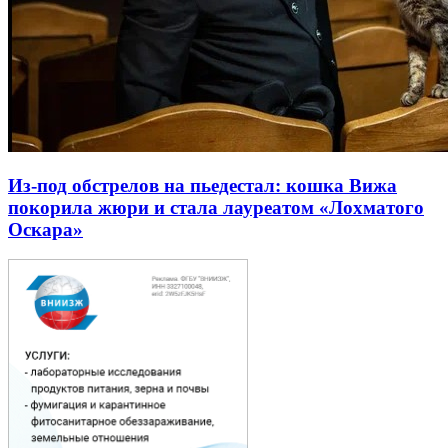
Из-под обстрелов на пьедестал: кошка Вижа
покорила жюри и стала лауреатом «Лохматого
Оскара»