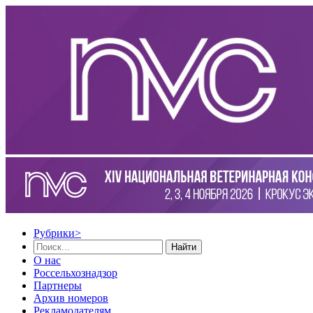
Рубрики
>
Найти
О нас
Россельхознадзор
Партнеры
Архив номеров
Рекламодателям