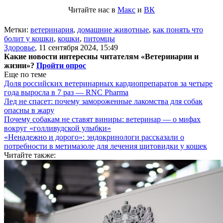
Читайте нас в
Макс
и
ВК
Метки:
ветеринария
,
домашние животные
,
как понять что
болит у кошки
,
кошки
,
питомцы
Здоровье
,
11 сентября 2024, 15:49
Какие новости интересны читателям «Ветеринарии и
жизни»?
Пройти опрос
Еще по теме
Доля российских ветеринарных кардиопрепаратов за четыре
года выросла в 7 раз — RNC Pharma
Лед не спасет: почему замороженные лакомства для собак
опасны в жару
Почему собакам не ставят виниры: ветеринар — о мифах
вокруг «голливудской улыбки»
«Ненадежно и дорого»: эндокринологи рассказали о
потребности в метимазоле для лечения щитовидки у кошек
Читайте также: