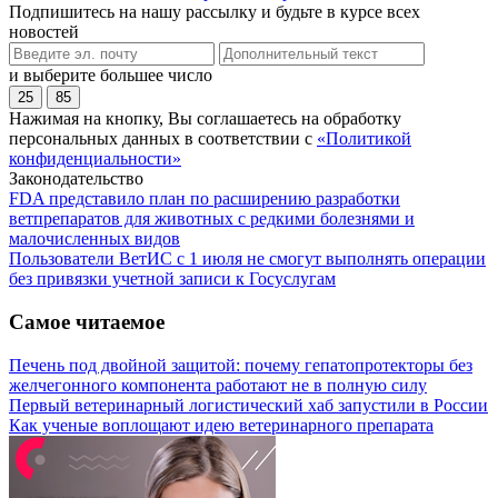
Подпишитесь на нашу рассылку и будьте в курсе всех
новостей
и выберите большее число
25
85
Нажимая на кнопку, Вы соглашаетесь на обработку
персональных данных в соответствии с
«Политикой
конфиденциальности»
Законодательство
FDA представило план по расширению разработки
ветпрепаратов для животных с редкими болезнями и
малочисленных видов
Пользователи ВетИС с 1 июля не смогут выполнять операции
без привязки учетной записи к Госуслугам
Самое читаемое
Печень под двойной защитой: почему гепатопротекторы без
желчегонного компонента работают не в полную силу
Первый ветеринарный логистический хаб запустили в России
Как ученые воплощают идею ветеринарного препарата