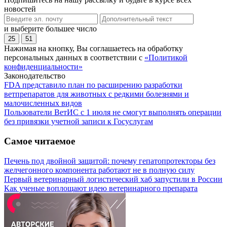
новостей
и выберите большее число
25
51
Нажимая на кнопку, Вы соглашаетесь на обработку
персональных данных в соответствии с
«Политикой
конфиденциальности»
Законодательство
FDA представило план по расширению разработки
ветпрепаратов для животных с редкими болезнями и
малочисленных видов
Пользователи ВетИС с 1 июля не смогут выполнять операции
без привязки учетной записи к Госуслугам
Самое читаемое
Печень под двойной защитой: почему гепатопротекторы без
желчегонного компонента работают не в полную силу
Первый ветеринарный логистический хаб запустили в России
Как ученые воплощают идею ветеринарного препарата