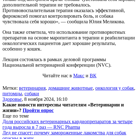
дополнительной терапии не требовалось.
Противовоспалительная терапия оказалась эффективной,
фирококсиб помогал контролировать боль, и собака
чувствовала себя хорошо», — сообщила Юлия Меликова.
Она также отметила, что использование противорвотных
препаратов на основе маропитанта в терапии и реабилитации
онкологических пациентов дает хорошие результаты,
особенно у кошек.
Лекция состоялась в рамках деловой программы
Национальной ветеринарной конференции (NVC).
Читайте нас в
Макс
и
ВК
Метки:
ветеринария
,
домашние животные
,
онкология у собак
,
питомцы
,
собаки
Здоровье
,
8 ноября 2024, 16:10
Какие новости интересны читателям «Ветеринарии и
жизни»?
Пройти опрос
Еще по теме
Доля российских ветеринарных кардиопрепаратов за четыре
года выросла в 7 раз — RNC Pharma
Лед не спасет: почему замороженные лакомства для собак
опасны в жару