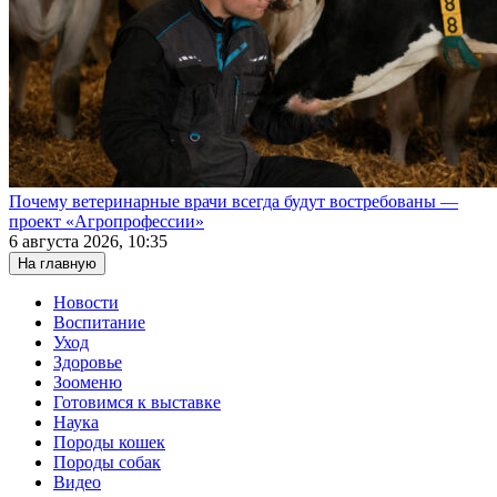
Почему ветеринарные врачи всегда будут востребованы —
проект «Агропрофессии»
6 августа 2026, 10:35
На главную
Новости
Воспитание
Уход
Здоровье
Зооменю
Готовимся к выставке
Наука
Породы кошек
Породы собак
Видео