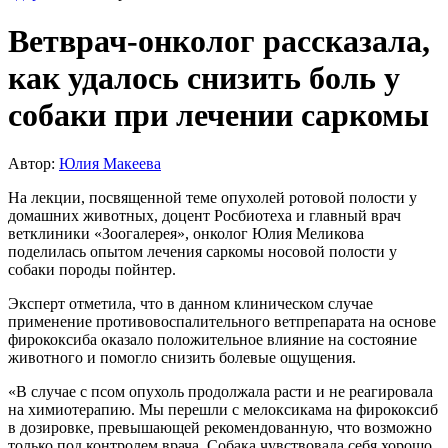
Ветврач-онколог рассказала,
как удалось снизить боль у
собаки при лечении саркомы
Автор:
Юлия Макеева
На лекции, посвященной теме опухолей ротовой полости у
домашних животных, доцент Росбиотеха и главный врач
ветклиники «Зоогалерея», онколог Юлия Меликова
поделилась опытом лечения саркомы носовой полости у
собаки породы пойнтер.
Эксперт отметила, что в данном клиническом случае
применение противовоспалительного ветпрепарата на основе
фирококсиба оказало положительное влияние на состояние
животного и помогло снизить болевые ощущения.
«В случае с псом опухоль продолжала расти и не реагировала
на химиотерапию. Мы перешли с мелоксикама на фирококсиб
в дозировке, превышающей рекомендованную, что возможно
только под контролем врача. Собака чувствовала себя хорошо,