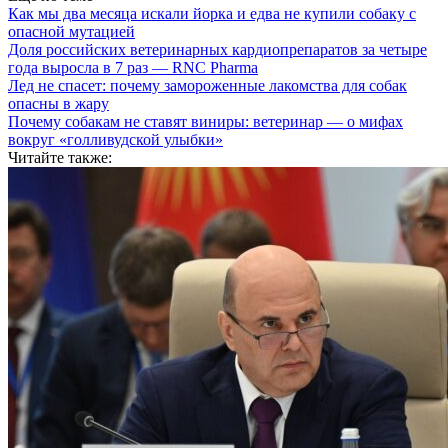
Как мы два месяца искали йорка и едва не купили собаку с
опасной мутацией
Доля российских ветеринарных кардиопрепаратов за четыре
года выросла в 7 раз — RNC Pharma
Лед не спасет: почему замороженные лакомства для собак
опасны в жару
Почему собакам не ставят виниры: ветеринар — о мифах
вокруг «голливудской улыбки»
Читайте также: