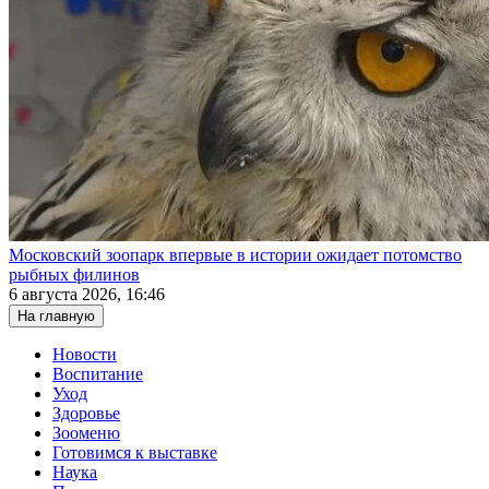
Московский зоопарк впервые в истории ожидает потомство
рыбных филинов
6 августа 2026, 16:46
На главную
Новости
Воспитание
Уход
Здоровье
Зооменю
Готовимся к выставке
Наука