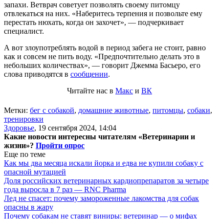
запахи. Ветврач советует позволять своему питомцу
отвлекаться на них. «Наберитесь терпения и позвольте ему
перестать нюхать, когда он захочет», — подчеркивает
специалист.
А вот злоупотреблять водой в период забега не стоит, равно
как и совсем не пить воду. «Предпочтительно делать это в
небольших количествах», — говорит Джемма Басьеро, его
слова приводятся в
сообщении
.
Читайте нас в
Макс
и
ВК
Метки:
бег с собакой
,
домашние животные
,
питомцы
,
собаки
,
тренировки
Здоровье
,
19 сентября 2024, 14:04
Какие новости интересны читателям «Ветеринарии и
жизни»?
Пройти опрос
Еще по теме
Как мы два месяца искали йорка и едва не купили собаку с
опасной мутацией
Доля российских ветеринарных кардиопрепаратов за четыре
года выросла в 7 раз — RNC Pharma
Лед не спасет: почему замороженные лакомства для собак
опасны в жару
Почему собакам не ставят виниры: ветеринар — о мифах