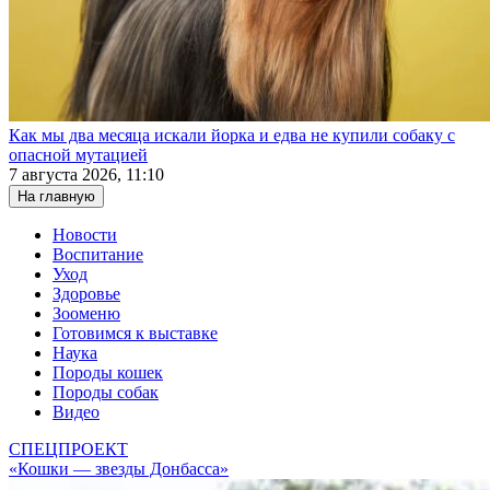
Как мы два месяца искали йорка и едва не купили собаку с
опасной мутацией
7 августа 2026, 11:10
На главную
Новости
Воспитание
Уход
Здоровье
Зооменю
Готовимся к выставке
Наука
Породы кошек
Породы собак
Видео
СПЕЦПРОЕКТ
«Кошки — звезды Донбасса»