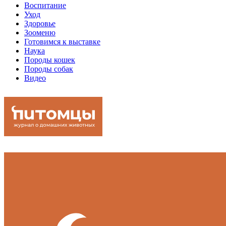
Воспитание
Уход
Здоровье
Зооменю
Готовимся к выставке
Наука
Породы кошек
Породы собак
Видео