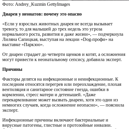
Фото: Andrey_Kuzmin GettyImages
Диарея у неонатов: почему это опасно
«Если у взрослых животных диарея не всегда вызывает
тревогу, то для малышей до трех недель это угроза
нормального роста, развития и даже жизни», — подчеркнула
Лиляна Сапицкая, выступая на лекции «Dog-профи» на
выставке «Паркзоо».
От диареи страдает до четверти щенков и котят, а осложнения
могут привести к неонатальному сепсису, добавила эксперт.
Причины
Факторы делятся на инфекционные и неинфекционные. К
последним относятся перегрев или переохлаждение, плохая
вентиляция и санитарное состояние гнезда, ошибки в
кормлении, стресс матери и детенышей. «Даже
перекармливание может вызвать диарею, хотя это один из
немногих случаев, когда осложнение неопасно», — пояснила
эксперт.
Инфекционные причины включают бактериальные и
вирусные патогены, глистные и протозойные инвазии.