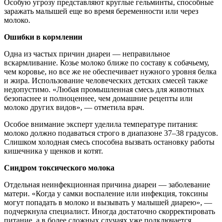
Особую угрозу представляют круглые гельминты, способные
заражать малышей еще во время беременности или через
молоко.
Ошибки в кормлении
Одна из частых причин диареи — неправильное
вскармливание. Козье молоко ближе по составу к собачьему,
чем коровье, но все же не обеспечивает нужного уровня белка
и жира. Использование человеческих детских смесей также
недопустимо. «Любая промышленная смесь для животных
безопаснее и полноценнее, чем домашние рецепты или
молоко других видов», — отметила врач.
Особое внимание эксперт уделила температуре питания:
молоко должно подаваться строго в диапазоне 37–38 градусов.
Слишком холодная смесь способна вызвать остановку работы
кишечника у щенков и котят.
Синдром токсического молока
Отдельная неинфекционная причина диареи — заболевание
матери. «Когда у самки воспаление или инфекция, токсины
могут попадать в молоко и вызывать у малышей диарею», —
подчеркнула специалист. Иногда достаточно скорректировать
питание, а в более сложных случаях уже подключается