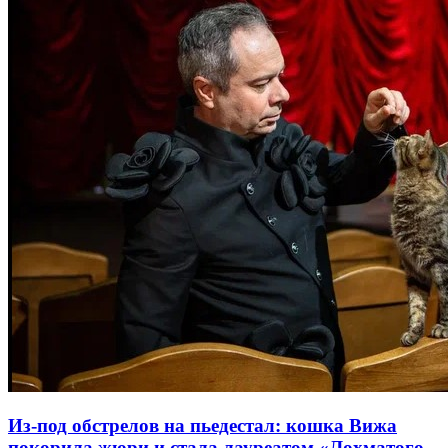
Из-под обстрелов на пьедестал: кошка Вижа
покорила жюри и стала лауреатом «Лохматого