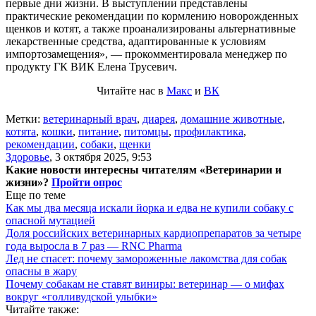
первые дни жизни. В выступлении представлены
практические рекомендации по кормлению новорожденных
щенков и котят, а также проанализированы альтернативные
лекарственные средства, адаптированные к условиям
импортозамещения», — прокомментировала менеджер по
продукту ГК ВИК Елена Трусевич.
Читайте нас в
Макс
и
ВК
Метки:
ветеринарный врач
,
диарея
,
домашние животные
,
котята
,
кошки
,
питание
,
питомцы
,
профилактика
,
рекомендации
,
собаки
,
щенки
Здоровье
,
3 октября 2025, 9:53
Какие новости интересны читателям «Ветеринарии и
жизни»?
Пройти опрос
Еще по теме
Как мы два месяца искали йорка и едва не купили собаку с
опасной мутацией
Доля российских ветеринарных кардиопрепаратов за четыре
года выросла в 7 раз — RNC Pharma
Лед не спасет: почему замороженные лакомства для собак
опасны в жару
Почему собакам не ставят виниры: ветеринар — о мифах
вокруг «голливудской улыбки»
Читайте также: