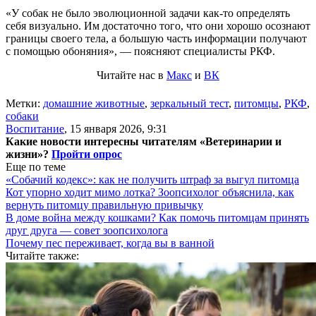
«У собак не было эволюционной задачи как-то определять
себя визуально. Им достаточно того, что они хорошо осознают
границы своего тела, а большую часть информации получают
с помощью обоняния», — поясняют специалисты РКФ.
Читайте нас в
Макс
и
ВК
Метки:
домашние животные
,
зеркальный тест
,
питомцы
,
РКФ
,
собаки
Воспитание
,
15 января 2026, 9:31
Какие новости интересны читателям «Ветеринарии и
жизни»?
Пройти опрос
Еще по теме
«Собачий кодекс»: как не получить штраф за выгул питомца
Кот упорно ходит мимо лотка? Зоопсихолог объяснила, как
вернуть питомцу правильную привычку
В доме война между кошками? Как помочь питомцам принять
друг друга — совет зоопсихолога
Почему пес переживает, когда вы в ванной
Читайте также: