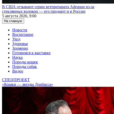
В США отзывают серии ветпрепарата Adequan из-за
стеклянных волокон — его продают и в России
5 августа 2026, 9:00
На главную
Новости
Воспитание
Уход
Здоровье
Зооменю
Готовимся к выставке
Наука
Породы кошек
Породы собак
Видео
СПЕЦПРОЕКТ
«Кошки — звезды Донбасса»