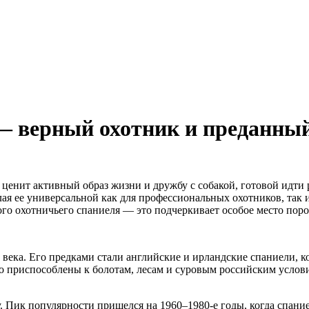
— верный охотник и преданный
ценит активный образ жизни и дружбу с собакой, готовой идти р
лая ее универсальной как для профессиональных охотников, так
го охотничьего спаниеля — это подчеркивает особое место поро
века. Его предками стали английские и ирландские спаниели, к
 приспособлены к болотам, лесам и суровым российским условиям
 Пик популярности пришелся на 1960–1980-е годы, когда спани