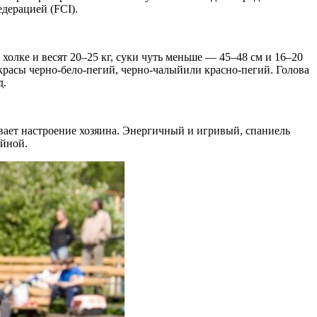
дерацией (FCI).
олке и весят 20–25 кг, суки чуть меньше — 45–48 см и 16–20
окрасы черно-бело-пегий, черно-чалыйили красно-пегий. Голова
д.
ивает настроение хозяина. Энергичный и игривый, спаниель
ойной.