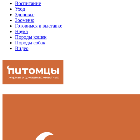
Воспитание
Уход
Здоровье
Зооменю
Готовимся к выставке
Наука
Породы кошек
Породы собак
Видео