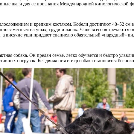
вные шаги для ее признания Международной кинологической фе
лосложением и крепким костяком. Кобели достигают 48–52 см в х
енно заметным на ушах, груди и лапах. Чаще всего встречаются 
й, а висячие уши придают спаниелю обаятельный «нарядный» ви
ктная собака. Он предан семье, легко обучается и быстро улавл
тивных нагрузок. Без движения и игр собака становится беспок