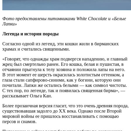
Фото предоставлены питомниками White Chocolate и «Белые
Лапки»
Легенда и история породы
Согласно одной из легенд, эти кошки жили в бирманских
храмах и считались священными.
«Говорят, что однажды храм подвергся нападению, и главный
жрец был смертельно ранен. Его кошка, белая и пушистая, в
отчаянии прыгнула к телу хозяина и положила лапы на него.
В этот момент ее шерсть окрасилась золотистым оттенком, а
глаза стали сапфирово-синими, как у богини, которую они
почитали. Лапки же остались белыми — как символ чистоты.
С тех пор, по легенде, так и появилась священная бирма», —
рассказывает Ольга Кан.
Более прозаичная версия гласит, что это очень древняя порода,
существовавшая задолго до XX века. Однако после Второй
мировой войны ее пришлось восстанавливать с помощью
персов и сиамов.