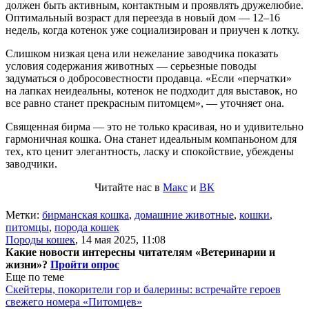
должен быть активным, контактным и проявлять дружелюбие.
Оптимальный возраст для переезда в новый дом — 12–16
недель, когда котенок уже социализирован и приучен к лотку.
Слишком низкая цена или нежелание заводчика показать
условия содержания животных — серьезные поводы
задуматься о добросовестности продавца. «Если «перчатки»
на лапках неидеальны, котенок не подходит для выставок, но
все равно станет прекрасным питомцем», — уточняет она.
Священная бирма — это не только красивая, но и удивительно
гармоничная кошка. Она станет идеальным компаньоном для
тех, кто ценит элегантность, ласку и спокойствие, убеждены
заводчики.
Читайте нас в
Макс
и
ВК
Метки:
бирманская кошка
,
домашние животные
,
кошки
,
питомцы
,
порода кошек
Породы кошек
,
14 мая 2025, 11:08
Какие новости интересны читателям «Ветеринарии и
жизни»?
Пройти опрос
Еще по теме
Скейтеры, покорители гор и балерины: встречайте героев
свежего номера «Питомцев»