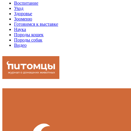
Воспитание
Уход
Здоровье
Зооменю
Готовимся к выставке
Наука
Породы кошек
Породы собак
Видео