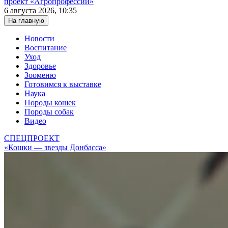
проект «Агропрофессии»
6 августа 2026, 10:35
На главную
Новости
Воспитание
Уход
Здоровье
Зооменю
Готовимся к выставке
Наука
Породы кошек
Породы собак
Видео
СПЕЦПРОЕКТ
«Кошки — звезды Донбасса»