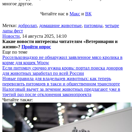
многое другое.
Читайте нас в
Макс
и
ВК
Метки:
добролап
,
домашние животные
,
питомцы
,
четыре
лапы фест
Новости
,
14 августа 2025, 14:10
Какие новости интересны читателям «Ветеринарии и
жизни»?
Пройти опрос
Еще по теме
Россельхознадзор не обнаружил заявленное мясо кролика в
корме для кошек Woow
Если питомцу срочно нужна кровь: портал поиска доноров
для животных заработал по всей России
Новые правила для владельцев животных: как теперь
перевозить питомцев в такси и общественном транспорте
Налоговый вычет за лечение животных предлагают уже в
третий раз после отклонения законопроекта
Читайте также: