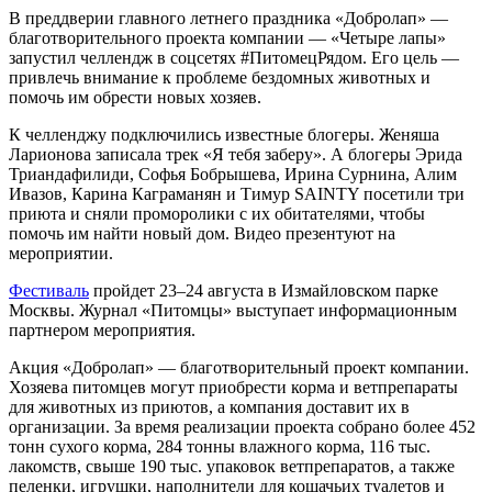
В преддверии главного летнего праздника «Добролап» —
благотворительного проекта компании — «Четыре лапы»
запустил челлендж в соцсетях #ПитомецРядом. Его цель —
привлечь внимание к проблеме бездомных животных и
помочь им обрести новых хозяев.
К челленджу подключились известные блогеры. Женяша
Ларионова записала трек «Я тебя заберу». А блогеры Эрида
Триандафилиди, Софья Бобрышева, Ирина Сурнина, Алим
Ивазов, Карина Каграманян и Тимур SAINTY посетили три
приюта и сняли проморолики с их обитателями, чтобы
помочь им найти новый дом. Видео презентуют на
мероприятии.
Фестиваль
пройдет 23–24 августа в Измайловском парке
Москвы. Журнал «Питомцы» выступает информационным
партнером мероприятия.
Акция «Добролап» — благотворительный проект компании.
Хозяева питомцев могут приобрести корма и ветпрепараты
для животных из приютов, а компания доставит их в
организации. За время реализации проекта собрано более 452
тонн сухого корма, 284 тонны влажного корма, 116 тыс.
лакомств, свыше 190 тыс. упаковок ветпрепаратов, а также
пеленки, игрушки, наполнители для кошачьих туалетов и