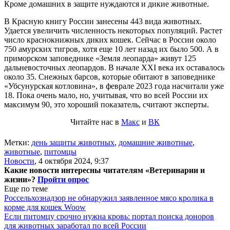
Кроме домашних в защите нуждаются и дикие животные.
В Красную книгу России занесены 443 вида животных.
Удается увеличить численность некоторых популяций. Растет
число краснокнижных диких кошек. Сейчас в России около
750 амурских тигров, хотя еще 10 лет назад их было 500. А в
приморском заповеднике «Земля леопарда» живут 125
дальневосточных леопардов. В начале XXI века их оставалось
около 35. Снежных барсов, которые обитают в заповеднике
«Убсунурская котловина», в феврале 2023 года насчитали уже
18. Пока очень мало, но, учитывая, что во всей России их
максимум 90, это хороший показатель, считают эксперты.
Читайте нас в
Макс
и
ВК
Метки:
день защиты животных
,
домашние животные
,
животные
,
питомцы
Новости
,
4 октября 2024, 9:37
Какие новости интересны читателям «Ветеринарии и
жизни»?
Пройти опрос
Еще по теме
Россельхознадзор не обнаружил заявленное мясо кролика в
корме для кошек Woow
Если питомцу срочно нужна кровь: портал поиска доноров
для животных заработал по всей России