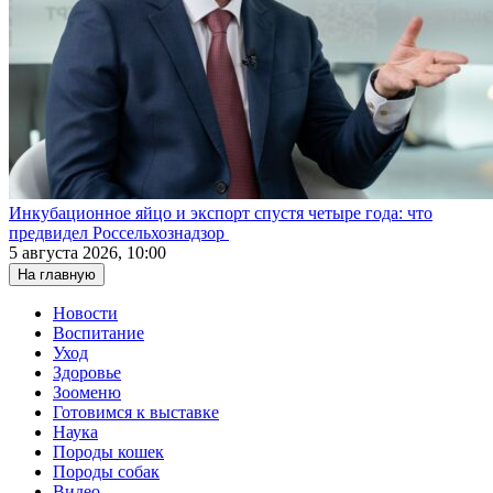
Инкубационное яйцо и экспорт спустя четыре года: что
предвидел Россельхознадзор
5 августа 2026, 10:00
На главную
Новости
Воспитание
Уход
Здоровье
Зооменю
Готовимся к выставке
Наука
Породы кошек
Породы собак
Видео