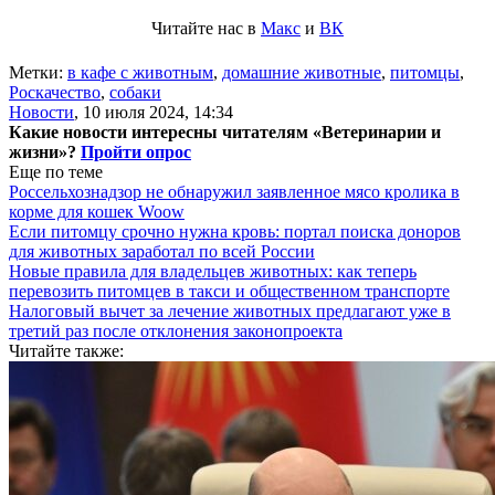
Читайте нас в
Макс
и
ВК
Метки:
в кафе с животным
,
домашние животные
,
питомцы
,
Роскачество
,
собаки
Новости
,
10 июля 2024, 14:34
Какие новости интересны читателям «Ветеринарии и
жизни»?
Пройти опрос
Еще по теме
Россельхознадзор не обнаружил заявленное мясо кролика в
корме для кошек Woow
Если питомцу срочно нужна кровь: портал поиска доноров
для животных заработал по всей России
Новые правила для владельцев животных: как теперь
перевозить питомцев в такси и общественном транспорте
Налоговый вычет за лечение животных предлагают уже в
третий раз после отклонения законопроекта
Читайте также: