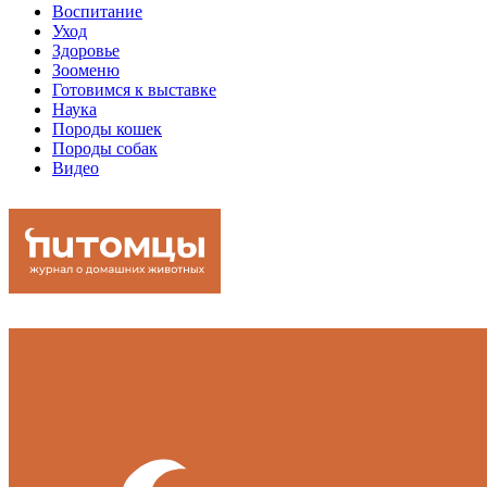
Воспитание
Уход
Здоровье
Зооменю
Готовимся к выставке
Наука
Породы кошек
Породы собак
Видео