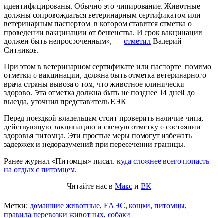
идентифицированы. Обычно это чипирование. Животные
должны сопровождаться ветеринарным сертификатом или
ветеринарным паспортом, в котором ставится отметка о
проведении вакцинации от бешенства. И срок вакцинации
должен быть непросроченным», —
отметил
Валерий
Ситников.
При этом в ветеринарном сертификате или паспорте, помимо
отметки о вакцинации, должна быть отметка ветеринарного
врача страны вывоза о том, что животное клинически
здорово. Эта отметка должна быть не позднее 14 дней до
выезда, уточнил представитель ЕЭК.
Перед поездкой владельцам стоит проверить наличие чипа,
действующую вакцинацию и свежую отметку о состоянии
здоровья питомца. Эти простые меры помогут избежать
задержек и недоразумений при пересечении границы.
Ранее журнал «Питомцы» писал,
куда сложнее всего попасть
на отдых с питомцем.
Читайте нас в
Макс
и
ВК
Метки:
домашние животные
,
ЕАЭС
,
кощки
,
питомцы
,
правила перевозки животных
,
собаки