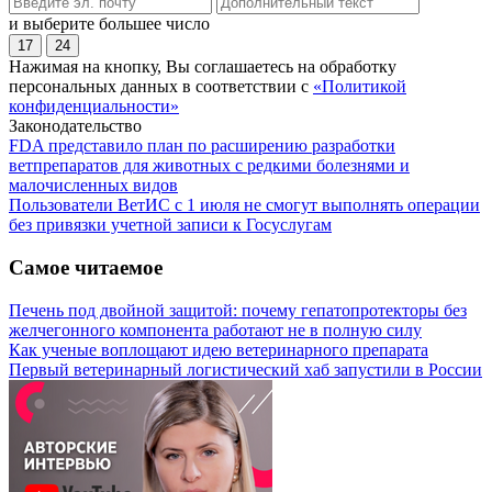
и выберите большее число
17
24
Нажимая на кнопку, Вы соглашаетесь на обработку
персональных данных в соответствии с
«Политикой
конфиденциальности»
Законодательство
FDA представило план по расширению разработки
ветпрепаратов для животных с редкими болезнями и
малочисленных видов
Пользователи ВетИС с 1 июля не смогут выполнять операции
без привязки учетной записи к Госуслугам
Самое читаемое
Печень под двойной защитой: почему гепатопротекторы без
желчегонного компонента работают не в полную силу
Как ученые воплощают идею ветеринарного препарата
Первый ветеринарный логистический хаб запустили в России