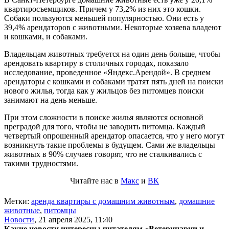
квартиросъемщиков. Причем у 73,2% из них это кошки.
Собаки пользуются меньшей популярностью. Они есть у
39,4% арендаторов с животными. Некоторые хозяева владеют
и кошками, и собаками.
Владельцам животных требуется на один день больше, чтобы
арендовать квартиру в столичных городах, показало
исследование, проведенное «Яндекс.Арендой». В среднем
арендаторы с кошками и собаками тратят пять дней на поиски
нового жилья, тогда как у жильцов без питомцев поиски
занимают на день меньше.
При этом сложности в поиске жилья являются основной
преградой для того, чтобы не заводить питомца. Каждый
четвертый опрошенный арендатор опасается, что у него могут
возникнуть такие проблемы в будущем. Сами же владельцы
животных в 90% случаев говорят, что не сталкивались с
такими трудностями.
Читайте нас в
Макс
и
ВК
Метки:
аренда квартиры с домашним животным
,
домашние
животные
,
питомцы
Новости
,
21 апреля 2025, 11:40
Какие новости интересны читателям «Ветеринарии и