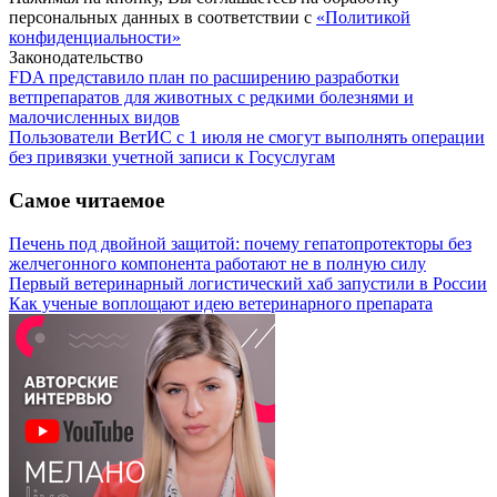
персональных данных в соответствии с
«Политикой
конфиденциальности»
Законодательство
FDA представило план по расширению разработки
ветпрепаратов для животных с редкими болезнями и
малочисленных видов
Пользователи ВетИС с 1 июля не смогут выполнять операции
без привязки учетной записи к Госуслугам
Самое читаемое
Печень под двойной защитой: почему гепатопротекторы без
желчегонного компонента работают не в полную силу
Первый ветеринарный логистический хаб запустили в России
Как ученые воплощают идею ветеринарного препарата