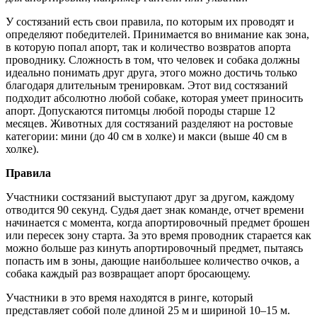
У состязаний есть свои правила, по которым их проводят и
определяют победителей. Принимается во внимание как зона,
в которую попал апорт, так и количество возвратов апорта
проводнику. Сложность в том, что человек и собака должны
идеально понимать друг друга, этого можно достичь только
благодаря длительным тренировкам. Этот вид состязаний
подходит абсолютно любой собаке, которая умеет приносить
апорт. Допускаются питомцы любой породы старше 12
месяцев. Животных для состязаний разделяют на ростовые
категории: мини (до 40 см в холке) и макси (выше 40 см в
холке).
Правила
Участники состязаний выступают друг за другом, каждому
отводится 90 секунд. Судья дает знак команде, отчет времени
начинается с момента, когда апортировочный предмет брошен
или пересек зону старта. За это время проводник старается как
можно больше раз кинуть апортировочный предмет, пытаясь
попасть им в зоны, дающие наибольшее количество очков, а
собака каждый раз возвращает апорт бросающему.
Участники в это время находятся в ринге, который
представляет собой поле длиной 25 м и шириной 10–15 м.