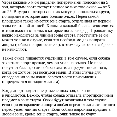
Через каждые 5 м он разделен поперечными полосами на 5
зон, которым соответствует разное количество очков — от 5
до 25. Внутри некоторых из них могут располагаться круги,
попадание в которые дает больше очков. Перед самой
площадкой также имеется зона старта, отделенная от первой
зоны стартовой линией. Баллы за каждый бросок зачисляются
в зависимости от зоны, в которые попал снаряд. Проводнику
важно находиться за линией зоны старта, преступить ее он
может только в случае, если это необходимо для возврата
апорта (собака не приносит его), в этом случае очки за бросок
не начисляют.
Также очков лишаются участники в том случае, если собака
захватила апорт прежде, чем он упал на землю. Но пара
получает баллы, если собака схватила предмет после того,
когда он хотя бы раз коснулся земли. В этом случае для
определения зоны ловли берется место приземления
(определяется по задним лапам).
Когда апорт падает вне размеченных зон, очки не
начисляются. Важно, чтобы собака отдавала апортировочный
предмет в зоне старта. Очки будут засчитаны в том случае,
если при возвращении апорта любая передняя лапа животного
переступает линию старта. Если собака выронила предмет в
любой зоне, кроме зоны старта, очки также не будут