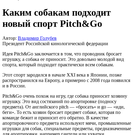
Каким собакам подходит
новый спорт Pitch&Go
Автор:
Владимир Голубев
Президент Российской кинологической федерации
Идея Pitch&Go заключается в том, что проводник бросает
игрушку, а собака ее приносит. Это довольно молодой вид
спорта, который подходит практически всем собакам.
Этот спорт зародился в начале XXI века в Японии, позже
распространился на Европу, а примерно с 2008 года появился
и в России.
Pitch&Go очень похож на игру, где собака приносит хозяину
игрушку. Это вид состязаний по апортировке (подносу
предмета). От английского pitch — «бросать» и go — «иди,
беги». То есть хозяин бросает предмет собаке, которая по
команде бежит и приносит его обратно. В качестве
апортировочного предмета используют мячи, промышленные
игрушки для собак, специальные предметы, предназначенные
для апортировки, например гантели или ухватки.