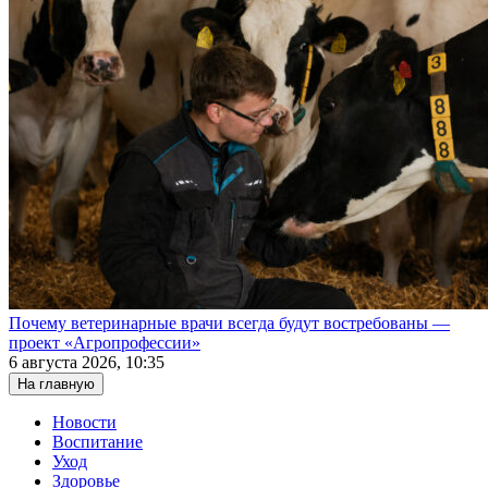
Почему ветеринарные врачи всегда будут востребованы —
проект «Агропрофессии»
6 августа 2026, 10:35
На главную
Новости
Воспитание
Уход
Здоровье