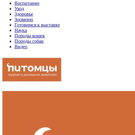
Воспитание
Уход
Здоровье
Зооменю
Готовимся к выставке
Наука
Породы кошек
Породы собак
Видео