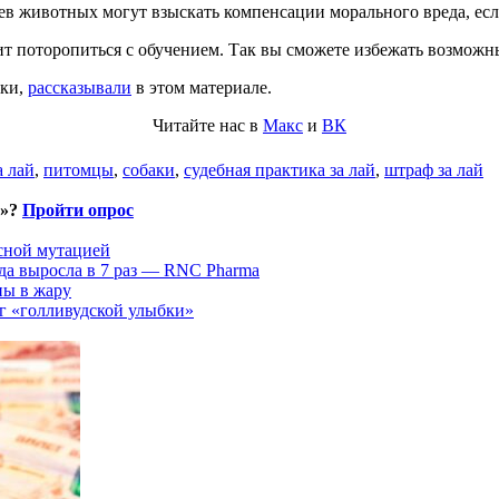
цев животных могут взыскать компенсации морального вреда, ес
ит поторопиться с обучением. Так вы сможете избежать возможн
уки,
рассказывали
в этом материале.
Читайте нас в
Макс
и
ВК
а лай
,
питомцы
,
собаки
,
судебная практика за лай
,
штраф за лай
и»?
Пройти опрос
асной мутацией
да выросла в 7 раз — RNC Pharma
ны в жару
г «голливудской улыбки»