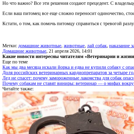
Но что важно? Все эти решения создают прецедент. С владель
Если ваш питомец все еще сложно переносит одиночество, сто
Кстати, о том, как помочь питомцу справиться с тревогой разл
Метки:
домашние животные
,
животные
,
лай собак
,
наказание з
Домашние животные
,
21 апреля 2026, 14:01
Какие новости интересны читателям «Ветеринарии и жизн
Еще по теме
Как мы два месяца искали йорка и едва не купили собаку с оп
Доля российских ветеринарных кардиопрепаратов за четыре го
Лед не спасет: почему замороженные лакомства для собак опас
Почему собакам не ставят виниры: ветеринар — о мифах вокру
Читайте также: