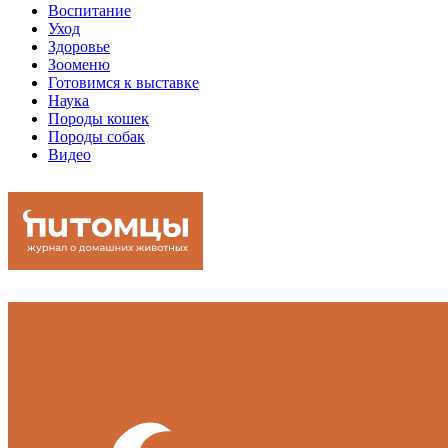
Воспитание
Уход
Здоровье
Зооменю
Готовимся к выставке
Наука
Породы кошек
Породы собак
Видео