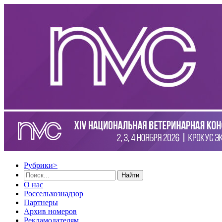
Рубрики
>
Найти
О нас
Россельхознадзор
Партнеры
Архив номеров
Рекламодателям