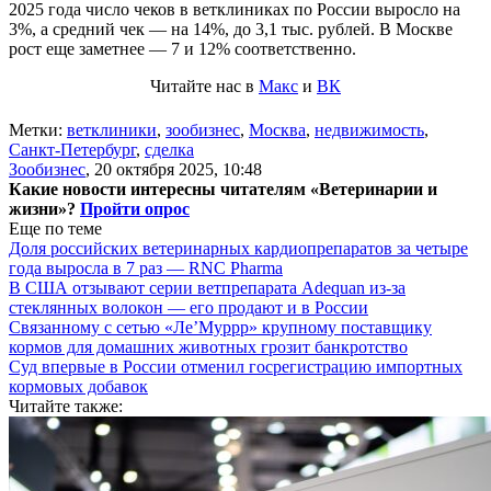
2025 года число чеков в ветклиниках по России выросло на
3%, а средний чек — на 14%, до 3,1 тыс. рублей. В Москве
рост еще заметнее — 7 и 12% соответственно.
Читайте нас в
Макс
и
ВК
Метки:
ветклиники
,
зообизнес
,
Москва
,
недвижимость
,
Санкт-Петербург
,
сделка
Зообизнес
,
20 октября 2025, 10:48
Какие новости интересны читателям «Ветеринарии и
жизни»?
Пройти опрос
Еще по теме
Доля российских ветеринарных кардиопрепаратов за четыре
года выросла в 7 раз — RNC Pharma
В США отзывают серии ветпрепарата Adequan из-за
стеклянных волокон — его продают и в России
Связанному с сетью «Ле’Муррр» крупному поставщику
кормов для домашних животных грозит банкротство
Суд впервые в России отменил госрегистрацию импортных
кормовых добавок
Читайте также: