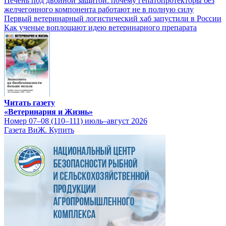
Печень под двойной защитой: почему гепатопротекторы без
желчегонного компонента работают не в полную силу
Первый ветеринарный логистический хаб запустили в России
Как ученые воплощают идею ветеринарного препарата
Читать газету
«Ветеринария и Жизнь»
Номер 07–08 (110–111) июль–август 2026
Газета ВиЖ. Купить