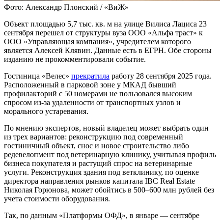
Фото: Александр Плонский / «ВиЖ»
Объект площадью 5,7 тыс. кв. м на улице Вилиса Лациса 23
сентября перешел от структуры вуза ООО «Альфа траст» к
ООО «Управляющая компания», учредителем которого
является Алексей Клявин. Данные есть в ЕГРН. Обе стороны
изданию не прокомментировали событие.
Гостиница «Велес»
прекратила
работу 28 сентября 2025 года.
Расположенный в парковой зоне у МКАД бывший
профилакторий с 50 номерами не пользовался высоким
спросом из-за удаленности от транспортных узлов и
морального устаревания.
По мнению экспертов, новый владелец может выбрать один
из трех вариантов: реконструкцию под современный
гостиничный объект, снос и новое строительство либо
редевелопмент под ветеринарную клинику, учитывая профиль
бизнеса покупателя и растущий спрос на ветеринарные
услуги. Реконструкция здания под ветклинику, по оценке
директора направления рынков капитала IBC Real Estate
Николая Горюнова, может обойтись в 500–600 млн рублей без
учета стоимости оборудования.
Так, по данным «Платформы ОФД», в январе — сентябре