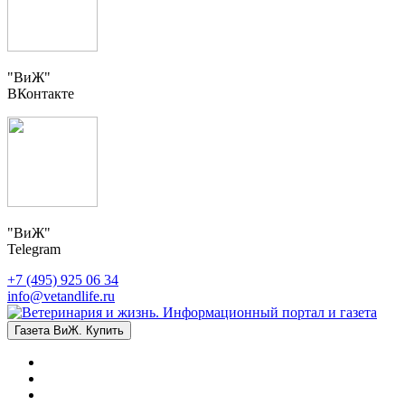
"ВиЖ"
ВКонтакте
"ВиЖ"
Telegram
+7 (495) 925 06 34
info@vetandlife.ru
Газета ВиЖ. Купить