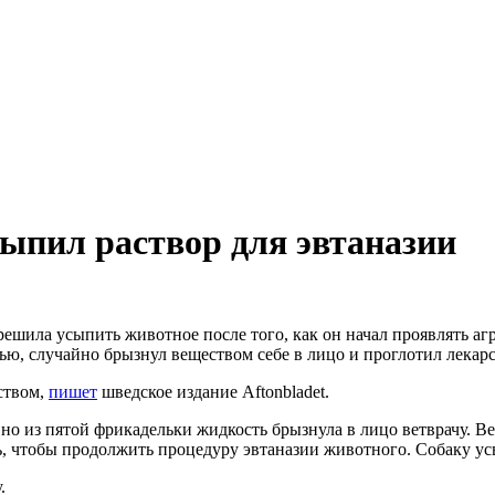
ыпил раствор для эвтаназии
решила усыпить животное после того, как он начал проявлять а
ю, случайно брызнул веществом себе в лицо и проглотил лекарс
ством,
пишет
шведское издание Аftonbladet.
, но из пятой фрикадельки жидкость брызнула в лицо ветврачу. 
нь, чтобы продолжить процедуру эвтаназии животного. Собаку у
.