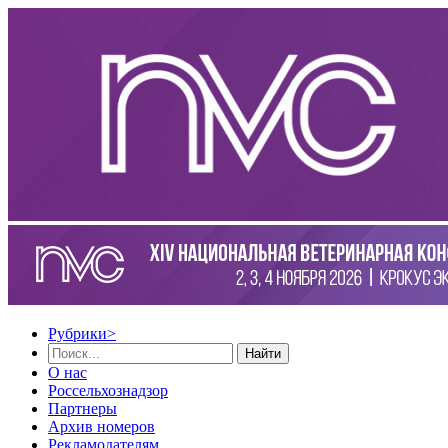
Рубрики
>
Найти
О нас
Россельхознадзор
Партнеры
Архив номеров
Рекламодателям