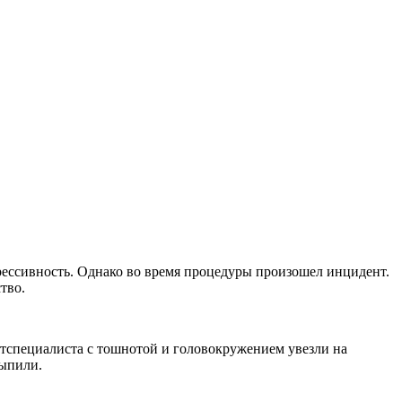
грессивность. Однако во время процедуры произошел инцидент.
тво.
Ветспециалиста с тошнотой и головокружением увезли на
сыпили.