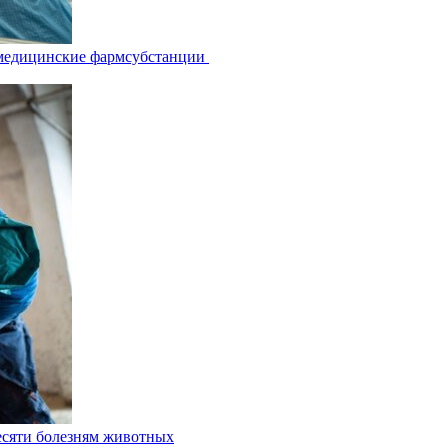
 медицинские фармсубстанции
есяти болезням животных