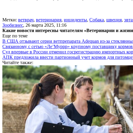
Метки:
ветврач
,
ветеринария
,
инциденты
,
Собака
,
швеция
,
эвта
Зообизнес
,
26 марта 2025, 11:16
Какие новости интересны читателям «Ветеринарии и жизн
Еще по теме
В США отзывают серии ветпрепарата Adequan из-за стеклянны
Связанному с сетью «Ле’Муррр» крупному поставщику кормов
Суд впервые в России отменил госрегистрацию импортных ко
АПК предложила ввести партионный учет кормов для питомцев
Читайте также: