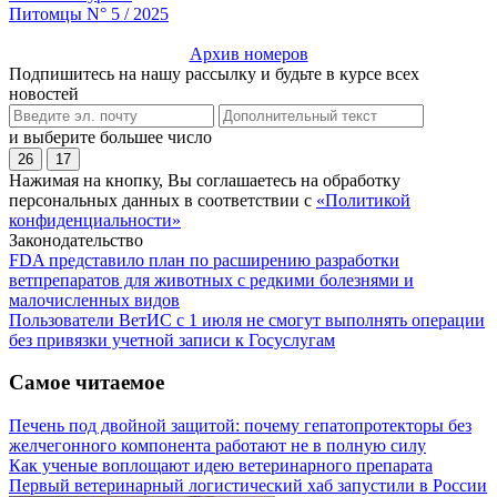
Питомцы N° 5 / 2025
Архив номеров
Подпишитесь на нашу рассылку и будьте в курсе всех
новостей
и выберите большее число
26
17
Нажимая на кнопку, Вы соглашаетесь на обработку
персональных данных в соответствии с
«Политикой
конфиденциальности»
Законодательство
FDA представило план по расширению разработки
ветпрепаратов для животных с редкими болезнями и
малочисленных видов
Пользователи ВетИС с 1 июля не смогут выполнять операции
без привязки учетной записи к Госуслугам
Самое читаемое
Печень под двойной защитой: почему гепатопротекторы без
желчегонного компонента работают не в полную силу
Как ученые воплощают идею ветеринарного препарата
Первый ветеринарный логистический хаб запустили в России