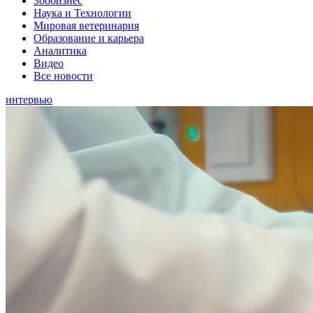
Зообизнес
Наука и Технологии
Мировая ветеринария
Образование и карьера
Аналитика
Видео
Все новости
интервью