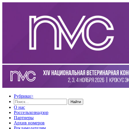
Рубрики
>
Найти
О нас
Россельхознадзор
Партнеры
Архив номеров
Рекламодателям