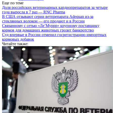
Еще по теме
Доля российских ветеринарных кардиопрепаратов за четыре
года выросла в 7 раз — RNC Pharma
В США отзывают серии ветпрепарата Adequan из-за
стеклянных волокон — его продают и в России
Связанному с сетью «Ле’Муррр» крупному поставщику
кормов для домашних животных грозит банкротство
Суд впервые в России отменил госрегистрацию импортных
кормовых добавок
Читайте также: