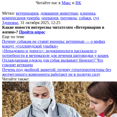
Читайте нас в
Макс
и
ВК
Метки:
ветеринария
,
домашние животные
,
клиника
,
компенсация ущерба
,
операция
,
питомцы
,
собаки
,
суд
Здоровье
,
31 октября 2025, 12:25
Какие новости интересны читателям «Ветеринарии и
жизни»?
Пройти опрос
Еще по теме
Почему собакам не ставят виниры: ветеринар — о мифах
вокруг «голливудской улыбки»
«Ненадежно и дорого»: эндокринологи рассказали о
потребности в метимазоле для лечения щитовидки у кошек
Охлаждающая одежда для собак вызывает бронхит? Что
говорят ветврачи
Печень под двойной защитой: почему гепатопротекторы без
желчегонного компонента работают не в полную силу
Читайте также: