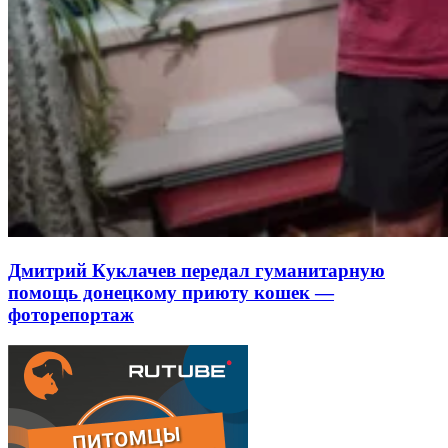
Дмитрий Куклачев передал гуманитарную
помощь донецкому приюту кошек —
фоторепортаж