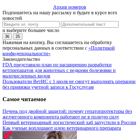
Архив номеров
Подпишитесь на нашу рассылку и будьте в курсе всех
новостей
и выберите большее число
36
25
Нажимая на кнопку, Вы соглашаетесь на обработку
персональных данных в соответствии с
«Политикой
конфиденциальности»
Законодательство
FDA представило план по расширению разработки
ветпрепаратов для животных с редкими болезнями и
малочисленных видов
Пользователи ВетИС с 1 июля не смогут выполнять операции
без привязки учетной записи к Госуслугам
Самое читаемое
Печень под двойной защитой: почему гепатопротекторы без
желчегонного компонента работают не в полную силу
Первый ветеринарный логистический хаб запустили в России
Как ученые воплощают идею ветеринарного препарата