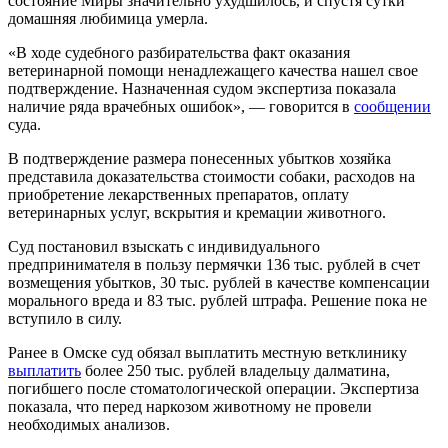
состояние Миры значительно ухудшилось, и спустя сутки
домашняя любимица умерла.
«В ходе судебного разбирательства факт оказания
ветеринарной помощи ненадлежащего качества нашел свое
подтверждение. Назначенная судом экспертиза показала
наличие ряда врачебных ошибок», — говорится в
сообщении
суда.
В подтверждение размера понесенных убытков хозяйка
представила доказательства стоимости собаки, расходов на
приобретение лекарственных препаратов, оплату
ветеринарных услуг, вскрытия и кремации животного.
Суд постановил взыскать с индивидуального
предпринимателя в пользу пермячки 136 тыс. рублей в счет
возмещения убытков, 30 тыс. рублей в качестве компенсации
морального вреда и 83 тыс. рублей штрафа. Решение пока не
вступило в силу.
Ранее в Омске суд обязал выплатить местную ветклинику
выплатить
более 250 тыс. рублей владельцу далматина,
погибшего после стоматологической операции. Экспертиза
показала, что перед наркозом животному не провели
необходимых анализов.